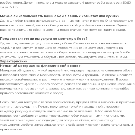
изображения. Дополнительно вы можете заказать 4 цветопробы размером 50х50
см за 1500р.
Можно ли использовать ваши обои в ванных комнатах или кухнях?
Да, наши обои можно использовать в ванных комнатах и кухнях. Они подходят для
влажных помещений, так как обладают высокой устойчивостью к влаге. Однако
важно помнить, что обои не должны подвергаться прямому контакту с водой.
Предоставляете ли вы услуги по монтажу обоев?
Да, мы предлагаем услугу по монтажу обоев. Стоимость монтажа начинается от
450р/м² и зависит от нескольких факторов, таких как высота стен, монтаж на
потолок, сложная геометрия стен и общее количество квадратных метров. Чтобы
узнать точную стоимость и обсудить все детали, пожалуйста, свяжитесь с нами.
Характеристики
Нетканый материал на флизелиновой основе.
Материал обладает отличной адгезией, что упрощает процесс наклеивания обоев
и позволяет эффективно маскировать неровности и трещины на стенах. Обладает
высокой устойчивостью к растяжению и механическим повреждениям. Высокая
влагостойкость флизелинового полотна делает его идеальным для использования в
помещениях с повышенной влажностью, таких как ванные комнаты и кухни(без
прямого постоянного контакта с водой).
Почти гладкая текстура с легкой ворсистостью, придает обоям мягкость и приятные
тактильные ощущения. Печать получается яркой и насыщенной, , позволяя
каждому рисунку выглядеть максимально выразительно. Небольшой блеск
поверхности добавляет элегантности, делая обои изысканными и стильными.
Такой материал идеально подходит для создания обоев, которые станут
украшением любого интерьера, сочетая в себе эстетическую привлекательность и
практичность.