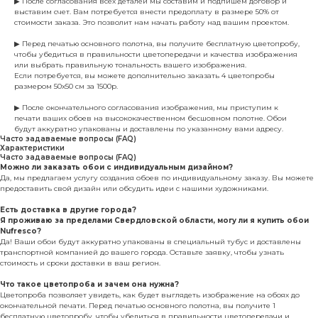
▶ После согласования всех деталей мы составим и подпишем договор и
выставим счет. Вам потребуется внести предоплату в размере 50% от
стоимости заказа. Это позволит нам начать работу над вашим проектом.
▶ Перед печатью основного полотна, вы получите бесплатную цветопробу,
чтобы убедиться в правильности цветопередачи и качества изображения
или выбрать правильную тональность вашего изображения.
Если потребуется, вы можете дополнительно заказать 4 цветопробы
размером 50х50 см за 1500р.
▶ После окончательного согласования изображения, мы приступим к
печати ваших обоев на высококачественном бесшовном полотне. Обои
будут аккуратно упакованы и доставлены по указанному вами адресу.
Часто задаваемые вопросы (FAQ)
Характеристики
Часто задаваемые вопросы (FAQ)
Можно ли заказать обои с индивидуальным дизайном?
Да, мы предлагаем услугу создания обоев по индивидуальному заказу. Вы можете
предоставить свой дизайн или обсудить идеи с нашими художниками.
Есть доставка в другие города?
Я проживаю за пределами Свердловской области, могу ли я купить обои
Nufresco?
Да! Ваши обои будут аккуратно упакованы в специальный тубус и доставлены
транспортной компанией до вашего города. Оставьте заявку, чтобы узнать
стоимость и сроки доставки в ваш регион.
Что такое цветопроба и зачем она нужна?
Цветопроба позволяет увидеть, как будет выглядеть изображение на обоях до
окончательной печати. Перед печатью основного полотна, вы получите 1
бесплатную цветопробу, чтобы убедиться в правильности цветопередачи и