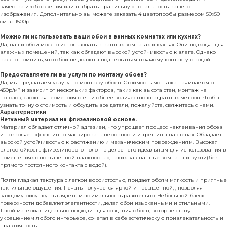
качества изображения или выбрать правильную тональность вашего
изображения. Дополнительно вы можете заказать 4 цветопробы размером 50х50
см за 1500р.
Можно ли использовать ваши обои в ванных комнатах или кухнях?
Да, наши обои можно использовать в ванных комнатах и кухнях. Они подходят для
влажных помещений, так как обладают высокой устойчивостью к влаге. Однако
важно помнить, что обои не должны подвергаться прямому контакту с водой.
Предоставляете ли вы услуги по монтажу обоев?
Да, мы предлагаем услугу по монтажу обоев. Стоимость монтажа начинается от
450р/м² и зависит от нескольких факторов, таких как высота стен, монтаж на
потолок, сложная геометрия стен и общее количество квадратных метров. Чтобы
узнать точную стоимость и обсудить все детали, пожалуйста, свяжитесь с нами.
Характеристики
Нетканый материал на флизелиновой основе.
Материал обладает отличной адгезией, что упрощает процесс наклеивания обоев
и позволяет эффективно маскировать неровности и трещины на стенах. Обладает
высокой устойчивостью к растяжению и механическим повреждениям. Высокая
влагостойкость флизелинового полотна делает его идеальным для использования в
помещениях с повышенной влажностью, таких как ванные комнаты и кухни(без
прямого постоянного контакта с водой).
Почти гладкая текстура с легкой ворсистостью, придает обоям мягкость и приятные
тактильные ощущения. Печать получается яркой и насыщенной, , позволяя
каждому рисунку выглядеть максимально выразительно. Небольшой блеск
поверхности добавляет элегантности, делая обои изысканными и стильными.
Такой материал идеально подходит для создания обоев, которые станут
украшением любого интерьера, сочетая в себе эстетическую привлекательность и
практичность.