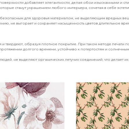
поверхности добавляет элегантности, делая обои изысканными и ст
оторые станут украшением любого интерьера, сочетая в себе эстети
 безопасным для здоровья материалом, не выделяющим вредных вещ
ению, не выгорает и сохраняет насыщенность цветов длительное врем
 и твердеют, образуя плотное покрытие. При таком методе печати 
протяжении долгого времени, устойчиво к потертостям и солнечным 
юдей, не выделяют органических летучих соединений, что делает их