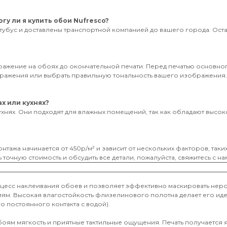
гу ли я купить обои Nufresco?
тубус и доставлены транспортной компанией до вашего города. Оставь
бражение на обоях до окончательной печати. Перед печатью основног
ображения или выбрать правильную тональность вашего изображения
х или кухнях?
ухнях. Они подходят для влажных помещений, так как обладают высоко
нтажа начинается от 450р/м² и зависит от нескольких факторов, таки
 точную стоимость и обсудить все детали, пожалуйста, свяжитесь с на
оцесс наклеивания обоев и позволяет эффективно маскировать неро
иям. Высокая влагостойкость флизелинового полотна делает его и
о постоянного контакта с водой).
обоям мягкость и приятные тактильные ощущения. Печать получается