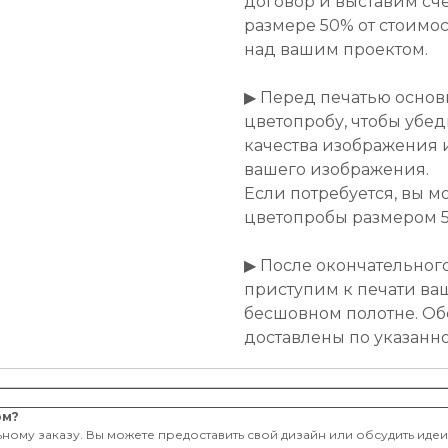
договор и выставим сче
размере 50% от стоимост
над вашим проектом.
▶ Перед печатью основ
цветопробу, чтобы убе
качества изображения 
вашего изображения.
Если потребуется, вы м
цветопробы размером 50
▶ После окончательног
приступим к печати ва
бесшовном полотне. Об
доставлены по указанн
ом?
ному заказу. Вы можете предоставить свой дизайн или обсудить иде