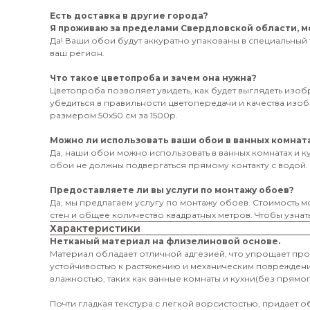
Есть доставка в другие города?
Я проживаю за пределами Свердловской области, мо
Да! Ваши обои будут аккуратно упакованы в специальный 
ваш регион.
Что такое цветопроба и зачем она нужна?
Цветопроба позволяет увидеть, как будет выглядеть изо
убедиться в правильности цветопередачи и качества из
размером 50х50 см за 1500р.
Можно ли использовать ваши обои в ванных комната
Да, наши обои можно использовать в ванных комнатах и к
обои не должны подвергаться прямому контакту с водой.
Предоставляете ли вы услуги по монтажу обоев?
Да, мы предлагаем услугу по монтажу обоев. Стоимость мо
стен и общее количество квадратных метров. Чтобы узнать
Характеристики
Нетканый материал на флизелиновой основе.
Материал обладает отличной адгезией, что упрощает пр
устойчивостью к растяжению и механическим поврежден
влажностью, таких как ванные комнаты и кухни(без прямог
Почти гладкая текстура с легкой ворсистостью, придает 