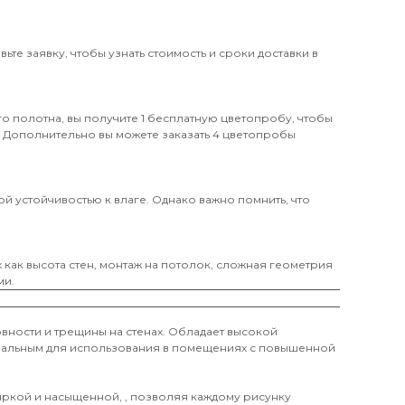
те заявку, чтобы узнать стоимость и сроки доставки в
о полотна, вы получите 1 бесплатную цветопробу, чтобы
. Дополнительно вы можете заказать 4 цветопробы
й устойчивостью к влаге. Однако важно помнить, что
х как высота стен, монтаж на потолок, сложная геометрия
ми.
вности и трещины на стенах. Обладает высокой
деальным для использования в помещениях с повышенной
 яркой и насыщенной, , позволяя каждому рисунку