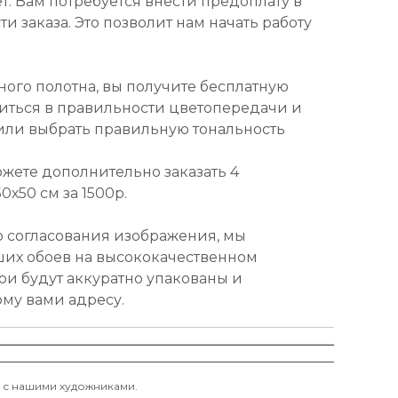
т. Вам потребуется внести предоплату в
и заказа. Это позволит нам начать работу
ного полотна, вы получите бесплатную
диться в правильности цветопередачи и
или выбрать правильную тональность
ожете дополнительно заказать 4
х50 см за 1500р.
о согласования изображения, мы
ших обоев на высококачественном
ои будут аккуратно упакованы и
ому вами адресу.
и с нашими художниками.