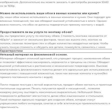
изображения. Дополнительно вы можете заказать 4 цветопробы размером 50х50
см за 1500р.
Можно ли использовать ваши обои в ванных комнатах или кухнях?
Да, наши обои можно использовать в ванных комнатах и кухнях. Они подходят для
влажных помещений, так как обладают высокой устойчивостью к влаге. Однако
важно помнить, что обои не должны подвергаться прямому контакту с водой.
Предоставляете ли вы услуги по монтажу обоев?
Да, мы предлагаем услугу по монтажу обоев. Стоимость монтажа начинается от
450р/м² и зависит от нескольких факторов, таких как высота стен, монтаж на
потолок, сложная геометрия стен и общее количество квадратных метров. Чтобы
узнать точную стоимость и обсудить все детали, пожалуйста, свяжитесь с нами.
Характеристики
Нетканый материал на флизелиновой основе.
Материал обладает отличной адгезией, что упрощает процесс наклеивания обоев
и позволяет эффективно маскировать неровности и трещины на стенах. Обладает
высокой устойчивостью к растяжению и механическим повреждениям. Высокая
влагостойкость флизелинового полотна делает его идеальным для использования в
помещениях с повышенной влажностью, таких как ванные комнаты и кухни(без
прямого постоянного контакта с водой).
Почти гладкая текстура с легкой ворсистостью, придает обоям мягкость и приятные
тактильные ощущения. Печать получается яркой и насыщенной, , позволяя
каждому рисунку выглядеть максимально выразительно. Небольшой блеск
поверхности добавляет элегантности, делая обои изысканными и стильными.
Такой материал идеально подходит для создания обоев, которые станут
украшением любого интерьера, сочетая в себе эстетическую привлекательность и
практичность.