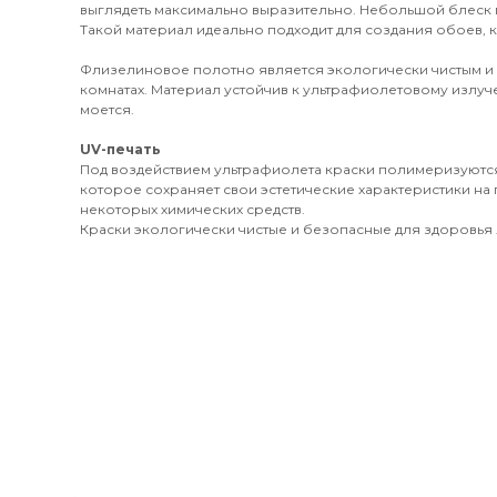
выглядеть максимально выразительно. Небольшой блеск 
Такой материал идеально подходит для создания обоев, к
Флизелиновое полотно является экологически чистым и
комнатах. Материал устойчив к ультрафиолетовому излуч
моется.
UV-печать
Под воздействием ультрафиолета краски полимеризуются
которое сохраняет свои эстетические характеристики на 
некоторых химических средств.
Краски экологически чистые и безопасные для здоровья л