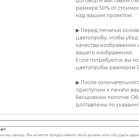
договор и выставим сче
размере 50% от стоимост
над вашим проектом.
▶ Перед печатью основ
цветопробу, чтобы убе
качества изображения 
вашего изображения.
Если потребуется, вы м
цветопробы размером 50
▶ После окончательног
приступим к печати ва
бесшовном полотне. Об
доставлены по указанн
ом?
ному заказу. Вы можете предоставить свой дизайн или обсудить иде