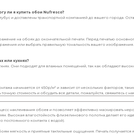
гу ли я купить обои Nufresco?
тубус и доставлены транспортной компанией до вашего города. Оставь
бражение на обоях до окончательной печати. Перед печатью основног
ображения или выбрать правильную тональность вашего изображения
х или кухнях?
ухнях. Они подходят для влажных помещений, так как обладают высоко
нтажа начинается от 450р/м² и зависит от нескольких факторов, таки
 точную стоимость и обсудить все детали, пожалуйста, свяжитесь с на
оцесс наклеивания обоев и позволяет эффективно маскировать неро
иям. Высокая влагостойкость флизелинового полотна делает его и
о постоянного контакта с водой).
обоям мягкость и приятные тактильные ощущения. Печать получается