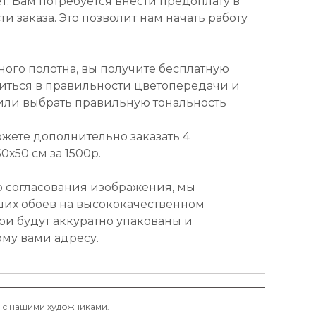
т. Вам потребуется внести предоплату в
и заказа. Это позволит нам начать работу
ного полотна, вы получите бесплатную
диться в правильности цветопередачи и
или выбрать правильную тональность
ожете дополнительно заказать 4
х50 см за 1500р.
о согласования изображения, мы
ших обоев на высококачественном
ои будут аккуратно упакованы и
ому вами адресу.
и с нашими художниками.