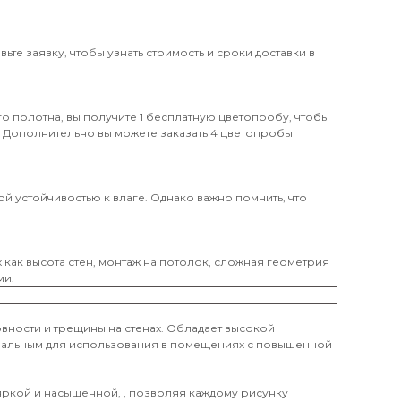
те заявку, чтобы узнать стоимость и сроки доставки в
о полотна, вы получите 1 бесплатную цветопробу, чтобы
. Дополнительно вы можете заказать 4 цветопробы
й устойчивостью к влаге. Однако важно помнить, что
х как высота стен, монтаж на потолок, сложная геометрия
ми.
вности и трещины на стенах. Обладает высокой
деальным для использования в помещениях с повышенной
 яркой и насыщенной, , позволяя каждому рисунку