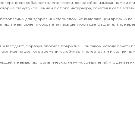
поверхности добавляет элегантности, делая обои изысканными и ст
оторые станут украшением любого интерьера, сочетая в себе эстети
 безопасным для здоровья материалом, не выделяющим вредных вещ
ению, не выгорает и сохраняет насыщенность цветов длительное врем
 и твердеют, образуя плотное покрытие. При таком методе печати 
протяжении долгого времени, устойчиво к потертостям и солнечным 
юдей, не выделяют органических летучих соединений, что делает их