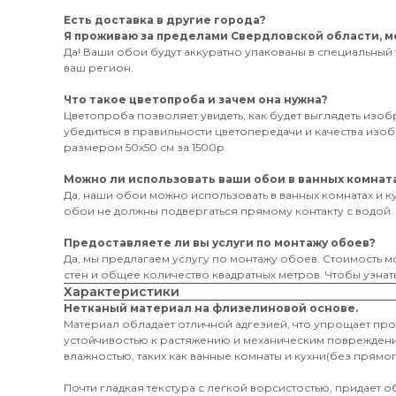
Есть доставка в другие города?
Я проживаю за пределами Свердловской области, мо
Да! Ваши обои будут аккуратно упакованы в специальный 
ваш регион.
Что такое цветопроба и зачем она нужна?
Цветопроба позволяет увидеть, как будет выглядеть изо
убедиться в правильности цветопередачи и качества из
размером 50х50 см за 1500р.
Можно ли использовать ваши обои в ванных комната
Да, наши обои можно использовать в ванных комнатах и к
обои не должны подвергаться прямому контакту с водой.
Предоставляете ли вы услуги по монтажу обоев?
Да, мы предлагаем услугу по монтажу обоев. Стоимость мо
стен и общее количество квадратных метров. Чтобы узнать
Характеристики
Нетканый материал на флизелиновой основе.
Материал обладает отличной адгезией, что упрощает пр
устойчивостью к растяжению и механическим поврежден
влажностью, таких как ванные комнаты и кухни(без прямог
Почти гладкая текстура с легкой ворсистостью, придает 