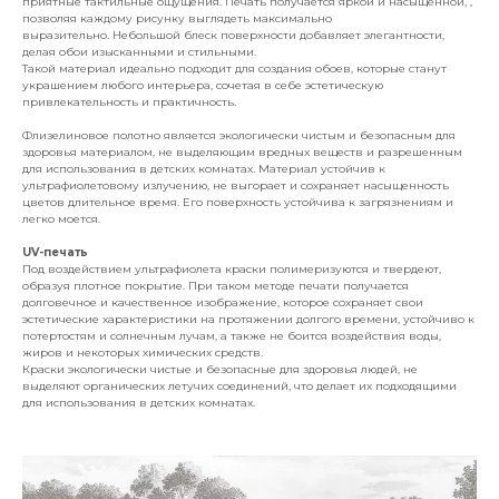
приятные тактильные ощущения. Печать получается яркой и насыщенной, ,
позволяя каждому рисунку выглядеть максимально
выразительно. Небольшой блеск поверхности добавляет элегантности,
делая обои изысканными и стильными.
Такой материал идеально подходит для создания обоев, которые станут
украшением любого интерьера, сочетая в себе эстетическую
привлекательность и практичность.
Флизелиновое полотно является экологически чистым и безопасным для
здоровья материалом, не выделяющим вредных веществ и разрешенным
для использования в детских комнатах. Материал устойчив к
ультрафиолетовому излучению, не выгорает и сохраняет насыщенность
цветов длительное время. Его поверхность устойчива к загрязнениям и
легко моется.
UV-печать
Под воздействием ультрафиолета краски полимеризуются и твердеют,
образуя плотное покрытие. При таком методе печати получается
долговечное и качественное изображение, которое сохраняет свои
эстетические характеристики на протяжении долгого времени, устойчиво к
потертостям и солнечным лучам, а также не боится воздействия воды,
жиров и некоторых химических средств.
Краски экологически чистые и безопасные для здоровья людей, не
выделяют органических летучих соединений, что делает их подходящими
для использования в детских комнатах.