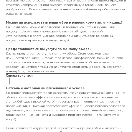
бесплатную цветопробу, чтобы убедиться в правильности цветопередачи и
качества изображения или выбрать правильную тональность вашего
изображения. Дополнительно вы можете заказать 4 цветопробы размером
50х50 см за 1500р.
Можно ли использовать ваши обои в ванных комнатах или кухнях?
Да, наши обои можно использовать в ванных комнатах и кухнях. Они
подходят для влажных помещений, так как обладают высокой
устойчивостью к влаге. Однако важно помнить, что обои не должны
подвергаться прямому контакту с водой.
Предоставляете ли вы услуги по монтажу обоев?
Да, мы предлагаем услугу по монтажу обоев. Стоимость монтажа
начинается от 450р/м² и зависит от нескольких факторов, таких как высота
стен, монтаж на потолок, сложная геометрия стен и общее количество
квадратных метров. Чтобы узнать точную стоимость и обсудить все детали,
пожалуйста, свяжитесь с нами.
Характеристики
Нетканый материал на флизелиновой основе.
Материал обладает отличной адгезией, что упрощает процесс наклеивания
обоев и позволяет эффективно маскировать неровности и трещины на
стенах. Обладает высокой устойчивостью к растяжению и механическим
повреждениям. Высокая влагостойкость флизелинового полотна делает его
идеальным для использования в помещениях с повышенной влажностью,
таких как ванные комнаты и кухни(без прямого постоянного контакта с
водой).
Почти гладкая текстура с легкой ворсистостью, придает обоям мягкость и