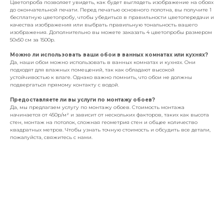
Цветопроба позволяет увидеть, как будет выглядеть изображение на обоях
до окончательной печати. Перед печатью основного полотна, вы получите 1
бесплатную цветопробу, чтобы убедиться в правильности цветопередачи и
качества изображения или выбрать правильную тональность вашего
изображения. Дополнительно вы можете заказать 4 цветопробы размером
50х50 см за 1500р.
Можно ли использовать ваши обои в ванных комнатах или кухнях?
Да, наши обои можно использовать в ванных комнатах и кухнях. Они
подходят для влажных помещений, так как обладают высокой
устойчивостью к влаге. Однако важно помнить, что обои не должны
подвергаться прямому контакту с водой.
Предоставляете ли вы услуги по монтажу обоев?
Да, мы предлагаем услугу по монтажу обоев. Стоимость монтажа
начинается от 450р/м² и зависит от нескольких факторов, таких как высота
стен, монтаж на потолок, сложная геометрия стен и общее количество
квадратных метров. Чтобы узнать точную стоимость и обсудить все детали,
пожалуйста, свяжитесь с нами.