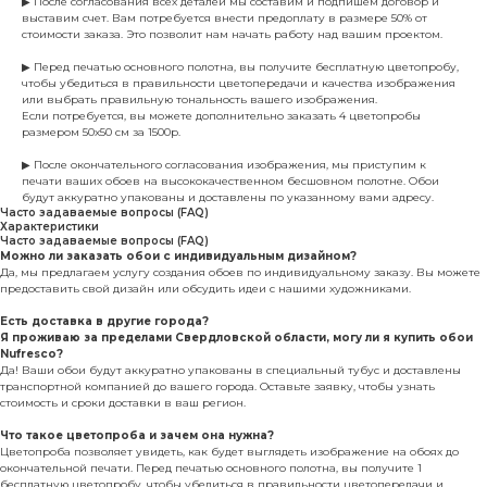
▶ После согласования всех деталей мы составим и подпишем договор и
выставим счет. Вам потребуется внести предоплату в размере 50% от
стоимости заказа. Это позволит нам начать работу над вашим проектом.
▶ Перед печатью основного полотна, вы получите бесплатную цветопробу,
чтобы убедиться в правильности цветопередачи и качества изображения
или выбрать правильную тональность вашего изображения.
Если потребуется, вы можете дополнительно заказать 4 цветопробы
размером 50х50 см за 1500р.
▶ После окончательного согласования изображения, мы приступим к
печати ваших обоев на высококачественном бесшовном полотне. Обои
будут аккуратно упакованы и доставлены по указанному вами адресу.
Часто задаваемые вопросы (FAQ)
Характеристики
Часто задаваемые вопросы (FAQ)
Можно ли заказать обои с индивидуальным дизайном?
Да, мы предлагаем услугу создания обоев по индивидуальному заказу. Вы можете
предоставить свой дизайн или обсудить идеи с нашими художниками.
Есть доставка в другие города?
Я проживаю за пределами Свердловской области, могу ли я купить обои
Nufresco?
Да! Ваши обои будут аккуратно упакованы в специальный тубус и доставлены
транспортной компанией до вашего города. Оставьте заявку, чтобы узнать
стоимость и сроки доставки в ваш регион.
Что такое цветопроба и зачем она нужна?
Цветопроба позволяет увидеть, как будет выглядеть изображение на обоях до
окончательной печати. Перед печатью основного полотна, вы получите 1
бесплатную цветопробу, чтобы убедиться в правильности цветопередачи и