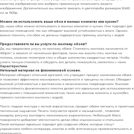
качества изображения или выбрать правильную тональность вашего
изображения. Дополнительно вы можете заказать 4 цветопробы размером 50х50
см за 1500р.
Можно ли использовать ваши обои в ванных комнатах или кухнях?
Да, наши обои можно использовать в ванных комнатах и кухнях. Они подходят для
влажных помещений, так как обладают высокой устойчивостью к влаге. Однако
важно помнить, что обои не должны подвергаться прямому контакту с водой.
Предоставляете ли вы услуги по монтажу обоев?
Да, мы предлагаем услугу по монтажу обоев. Стоимость монтажа начинается от
450р/м² и зависит от нескольких факторов, таких как высота стен, монтаж на
потолок, сложная геометрия стен и общее количество квадратных метров. Чтобы
узнать точную стоимость и обсудить все детали, пожалуйста, свяжитесь с нами.
Характеристики
Нетканый материал на флизелиновой основе.
Материал обладает отличной адгезией, что упрощает процесс наклеивания обоев
и позволяет эффективно маскировать неровности и трещины на стенах. Обладает
высокой устойчивостью к растяжению и механическим повреждениям. Высокая
влагостойкость флизелинового полотна делает его идеальным для использования в
помещениях с повышенной влажностью, таких как ванные комнаты и кухни(без
прямого постоянного контакта с водой).
Почти гладкая текстура с легкой ворсистостью, придает обоям мягкость и приятные
тактильные ощущения. Печать получается яркой и насыщенной, , позволяя
каждому рисунку выглядеть максимально выразительно. Небольшой блеск
поверхности добавляет элегантности, делая обои изысканными и стильными.
Такой материал идеально подходит для создания обоев, которые станут
украшением любого интерьера, сочетая в себе эстетическую привлекательность и
практичность.