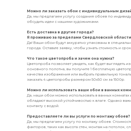
Можно ли заказать обои с индивидуальным диза
Да, мы предлагаем услугу создания обоев по индивиду
обсудить идеи с нашими художниками.
Есть доставка в другие города?
Я проживаю за пределами Свердловской области, 
Да! Ваши обои будут аккуратно упакованы в специаль
города. Оставьте заявку, чтобы узнать стоимость и сро
Что такое цветопроба и зачем она нужна?
Цветопроба позволяет увидеть, как будет выглядеть и
основного полотна, вы получите 1 бесплатную цветоп
качества изображения или выбрать правильную тонал
заказать 4 цветопробы размером 50х50 см за 1500р.
Можно ли использовать ваши обои в ванных комн
Да, наши обои можно использовать в ванных комнатах 
обладают высокой устойчивостью к влаге. Однако важ
контакту с водой.
Предоставляете ли вы услуги по монтажу обоев?
Да, мы предлагаем услугу по монтажу обоев. Стоимость
факторов, таких как высота стен, монтаж на потолок, 