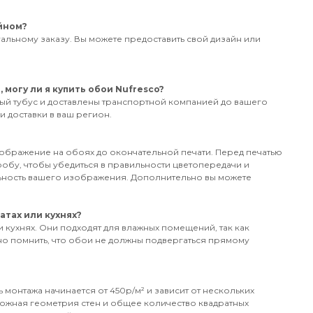
йном?
альному заказу. Вы можете предоставить свой дизайн или
могу ли я купить обои Nufresco?
ный тубус и доставлены транспортной компанией до вашего
ки доставки в ваш регион.
зображение на обоях до окончательной печати. Перед печатью
робу, чтобы убедиться в правильности цветопередачи и
ьность вашего изображения. Дополнительно вы можете
атах или кухнях?
и кухнях. Они подходят для влажных помещений, так как
но помнить, что обои не должны подвергаться прямому
 монтажа начинается от 450р/м² и зависит от нескольких
сложная геометрия стен и общее количество квадратных