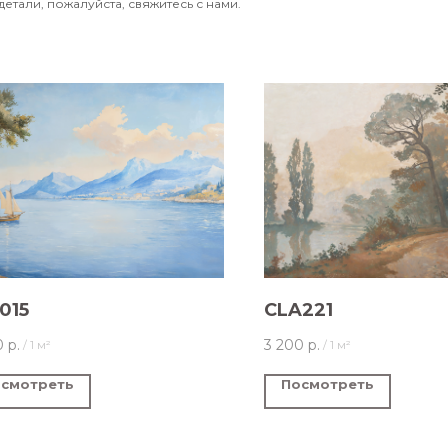
детали, пожалуйста, свяжитесь с нами.
015
CLA221
0
р.
3 200
р.
/
1 м²
/
1 м²
смотреть
Посмотреть