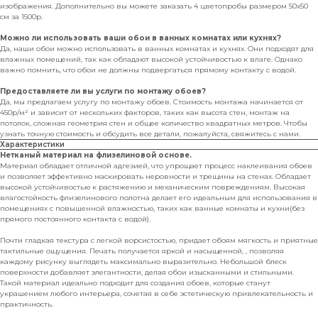
изображения. Дополнительно вы можете заказать 4 цветопробы размером 50х50
см за 1500р.
Можно ли использовать ваши обои в ванных комнатах или кухнях?
Да, наши обои можно использовать в ванных комнатах и кухнях. Они подходят для
влажных помещений, так как обладают высокой устойчивостью к влаге. Однако
важно помнить, что обои не должны подвергаться прямому контакту с водой.
Предоставляете ли вы услуги по монтажу обоев?
Да, мы предлагаем услугу по монтажу обоев. Стоимость монтажа начинается от
450р/м² и зависит от нескольких факторов, таких как высота стен, монтаж на
потолок, сложная геометрия стен и общее количество квадратных метров. Чтобы
узнать точную стоимость и обсудить все детали, пожалуйста, свяжитесь с нами.
Характеристики
Нетканый материал на флизелиновой основе.
Материал обладает отличной адгезией, что упрощает процесс наклеивания обоев
и позволяет эффективно маскировать неровности и трещины на стенах. Обладает
высокой устойчивостью к растяжению и механическим повреждениям. Высокая
влагостойкость флизелинового полотна делает его идеальным для использования в
помещениях с повышенной влажностью, таких как ванные комнаты и кухни(без
прямого постоянного контакта с водой).
Почти гладкая текстура с легкой ворсистостью, придает обоям мягкость и приятные
тактильные ощущения. Печать получается яркой и насыщенной, , позволяя
каждому рисунку выглядеть максимально выразительно. Небольшой блеск
поверхности добавляет элегантности, делая обои изысканными и стильными.
Такой материал идеально подходит для создания обоев, которые станут
украшением любого интерьера, сочетая в себе эстетическую привлекательность и
практичность.