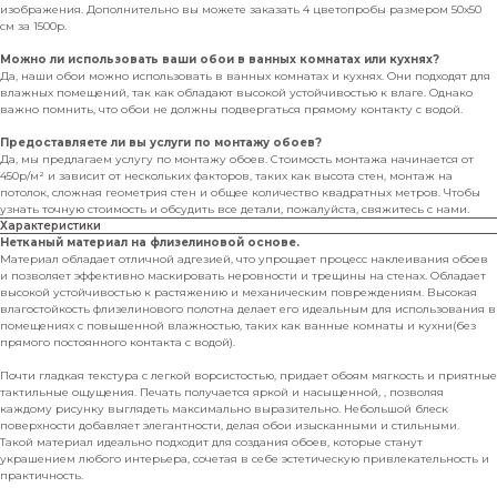
изображения. Дополнительно вы можете заказать 4 цветопробы размером 50х50
см за 1500р.
Можно ли использовать ваши обои в ванных комнатах или кухнях?
Да, наши обои можно использовать в ванных комнатах и кухнях. Они подходят для
влажных помещений, так как обладают высокой устойчивостью к влаге. Однако
важно помнить, что обои не должны подвергаться прямому контакту с водой.
Предоставляете ли вы услуги по монтажу обоев?
Да, мы предлагаем услугу по монтажу обоев. Стоимость монтажа начинается от
450р/м² и зависит от нескольких факторов, таких как высота стен, монтаж на
потолок, сложная геометрия стен и общее количество квадратных метров. Чтобы
узнать точную стоимость и обсудить все детали, пожалуйста, свяжитесь с нами.
Характеристики
Нетканый материал на флизелиновой основе.
Материал обладает отличной адгезией, что упрощает процесс наклеивания обоев
и позволяет эффективно маскировать неровности и трещины на стенах. Обладает
высокой устойчивостью к растяжению и механическим повреждениям. Высокая
влагостойкость флизелинового полотна делает его идеальным для использования в
помещениях с повышенной влажностью, таких как ванные комнаты и кухни(без
прямого постоянного контакта с водой).
Почти гладкая текстура с легкой ворсистостью, придает обоям мягкость и приятные
тактильные ощущения. Печать получается яркой и насыщенной, , позволяя
каждому рисунку выглядеть максимально выразительно. Небольшой блеск
поверхности добавляет элегантности, делая обои изысканными и стильными.
Такой материал идеально подходит для создания обоев, которые станут
украшением любого интерьера, сочетая в себе эстетическую привлекательность и
практичность.