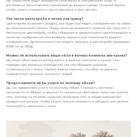
Да! Ваши обои будут аккуратно упакованы в специальный тубус и
доставлены транспортной компанией до вашего города. Оставьте заявку,
чтобы узнать стоимость и сроки доставки в ваш регион.
Что такое цветопроба и зачем она нужна?
Цветопроба позволяет увидеть, как будет выглядеть изображение на обоях
до окончательной печати. Перед печатью основного полотна, вы получите 1
бесплатную цветопробу, чтобы убедиться в правильности цветопередачи и
качества изображения или выбрать правильную тональность вашего
изображения. Дополнительно вы можете заказать 4 цветопробы размером
50х50 см за 1500р.
Можно ли использовать ваши обои в ванных комнатах или кухнях?
Да, наши обои можно использовать в ванных комнатах и кухнях. Они
подходят для влажных помещений, так как обладают высокой
устойчивостью к влаге. Однако важно помнить, что обои не должны
подвергаться прямому контакту с водой.
Предоставляете ли вы услуги по монтажу обоев?
Да, мы предлагаем услугу по монтажу обоев. Стоимость монтажа
начинается от 450р/м² и зависит от нескольких факторов, таких как высота
стен, монтаж на потолок, сложная геометрия стен и общее количество
квадратных метров. Чтобы узнать точную стоимость и обсудить все детали,
пожалуйста, свяжитесь с нами.