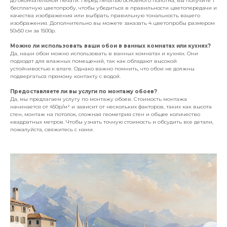
до окончательной печати. Перед печатью основного полотна, вы получите 1
бесплатную цветопробу, чтобы убедиться в правильности цветопередачи и
качества изображения или выбрать правильную тональность вашего
изображения. Дополнительно вы можете заказать 4 цветопробы размером
50х50 см за 1500р.
Можно ли использовать ваши обои в ванных комнатах или кухнях?
Да, наши обои можно использовать в ванных комнатах и кухнях. Они
подходят для влажных помещений, так как обладают высокой
устойчивостью к влаге. Однако важно помнить, что обои не должны
подвергаться прямому контакту с водой.
Предоставляете ли вы услуги по монтажу обоев?
Да, мы предлагаем услугу по монтажу обоев. Стоимость монтажа
начинается от 450р/м² и зависит от нескольких факторов, таких как высота
стен, монтаж на потолок, сложная геометрия стен и общее количество
квадратных метров. Чтобы узнать точную стоимость и обсудить все детали,
пожалуйста, свяжитесь с нами.