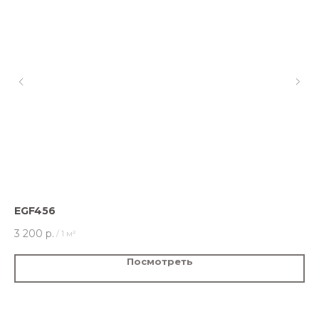
EGF456
VI
3 200
р.
3 
/
1 м²
Посмотреть