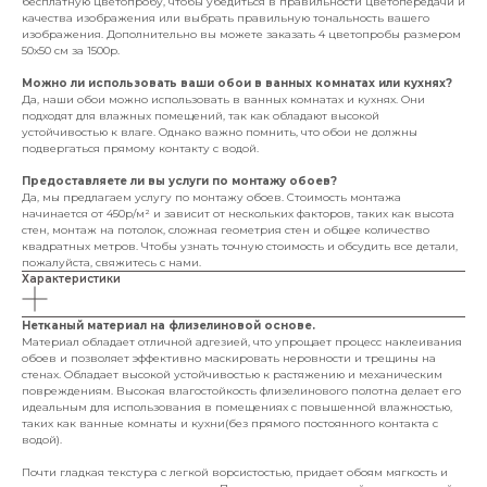
бесплатную цветопробу, чтобы убедиться в правильности цветопередачи и
качества изображения или выбрать правильную тональность вашего
изображения. Дополнительно вы можете заказать 4 цветопробы размером
50х50 см за 1500р.
Можно ли использовать ваши обои в ванных комнатах или кухнях?
Да, наши обои можно использовать в ванных комнатах и кухнях. Они
подходят для влажных помещений, так как обладают высокой
устойчивостью к влаге. Однако важно помнить, что обои не должны
подвергаться прямому контакту с водой.
Предоставляете ли вы услуги по монтажу обоев?
Да, мы предлагаем услугу по монтажу обоев. Стоимость монтажа
начинается от 450р/м² и зависит от нескольких факторов, таких как высота
стен, монтаж на потолок, сложная геометрия стен и общее количество
квадратных метров. Чтобы узнать точную стоимость и обсудить все детали,
пожалуйста, свяжитесь с нами.
Характеристики
Нетканый материал на флизелиновой основе.
Материал обладает отличной адгезией, что упрощает процесс наклеивания
обоев и позволяет эффективно маскировать неровности и трещины на
стенах. Обладает высокой устойчивостью к растяжению и механическим
повреждениям. Высокая влагостойкость флизелинового полотна делает его
идеальным для использования в помещениях с повышенной влажностью,
таких как ванные комнаты и кухни(без прямого постоянного контакта с
водой).
Почти гладкая текстура с легкой ворсистостью, придает обоям мягкость и