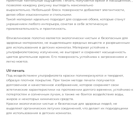
приятные тактильные ощущения. Печать получается яркой и насыщенной, ,
позволяя каждому рисунку выглядеть максимально
выразительно. Небольшой блеск поверхности добавляет элегантности,
делая обои изысканными и стильными.
Такой материал идеально подходит для создания обоев, которые станут
украшением любого интерьера, сочетая в себе эстетическую
привлекательность и практичность.
Флизелиновое полотно является экологически чистым и безопасным для
здоровья материалом, не выделяющим вредных веществ и разрешенным
для использования в детских комнатах. Материал устойчив к
ультрафиолетовому излучению, не выгорает и сохраняет насыщенность
цветов длительное время. Его поверхность устойчива к загрязнениям и
легко моется.
UV-печать
Под воздействием ультрафиолета краски полимеризуются и твердеют,
образуя плотное покрытие. При таком методе печати получается
долговечное и качественное изображение, которое сохраняет свои
эстетические характеристики на протяжении долгого времени, устойчиво к
потертостям и солнечным лучам, а также не боится воздействия воды,
жиров и некоторых химических средств.
Краски экологически чистые и безопасные для здоровья людей, не
выделяют органических летучих соединений, что делает их подходящими
для использования в детских комнатах.