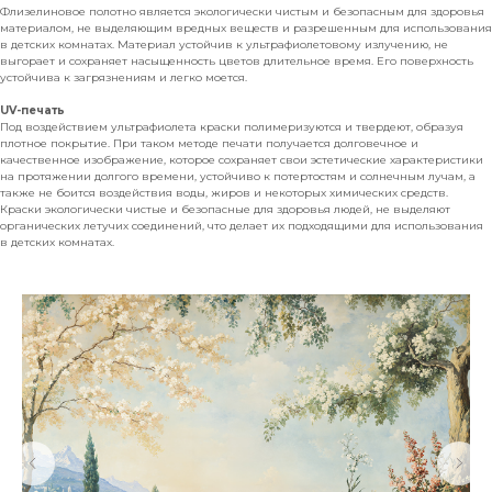
Флизелиновое полотно является экологически чистым и безопасным для здоровья
материалом, не выделяющим вредных веществ и разрешенным для использования
в детских комнатах. Материал устойчив к ультрафиолетовому излучению, не
выгорает и сохраняет насыщенность цветов длительное время. Его поверхность
устойчива к загрязнениям и легко моется.
UV-печать
Под воздействием ультрафиолета краски полимеризуются и твердеют, образуя
плотное покрытие. При таком методе печати получается долговечное и
качественное изображение, которое сохраняет свои эстетические характеристики
на протяжении долгого времени, устойчиво к потертостям и солнечным лучам, а
также не боится воздействия воды, жиров и некоторых химических средств.
Краски экологически чистые и безопасные для здоровья людей, не выделяют
органических летучих соединений, что делает их подходящими для использования
в детских комнатах.