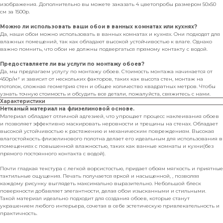
изображения. Дополнительно вы можете заказать 4 цветопробы размером 50х50
см за 1500р.
Можно ли использовать ваши обои в ванных комнатах или кухнях?
Да, наши обои можно использовать в ванных комнатах и кухнях. Они подходят для
влажных помещений, так как обладают высокой устойчивостью к влаге. Однако
важно помнить, что обои не должны подвергаться прямому контакту с водой.
Предоставляете ли вы услуги по монтажу обоев?
Да, мы предлагаем услугу по монтажу обоев. Стоимость монтажа начинается от
450р/м² и зависит от нескольких факторов, таких как высота стен, монтаж на
потолок, сложная геометрия стен и общее количество квадратных метров. Чтобы
узнать точную стоимость и обсудить все детали, пожалуйста, свяжитесь с нами.
Характеристики
Нетканый материал на флизелиновой основе.
Материал обладает отличной адгезией, что упрощает процесс наклеивания обоев
и позволяет эффективно маскировать неровности и трещины на стенах. Обладает
высокой устойчивостью к растяжению и механическим повреждениям. Высокая
влагостойкость флизелинового полотна делает его идеальным для использования в
помещениях с повышенной влажностью, таких как ванные комнаты и кухни(без
прямого постоянного контакта с водой).
Почти гладкая текстура с легкой ворсистостью, придает обоям мягкость и приятные
тактильные ощущения. Печать получается яркой и насыщенной, , позволяя
каждому рисунку выглядеть максимально выразительно. Небольшой блеск
поверхности добавляет элегантности, делая обои изысканными и стильными.
Такой материал идеально подходит для создания обоев, которые станут
украшением любого интерьера, сочетая в себе эстетическую привлекательность и
практичность.