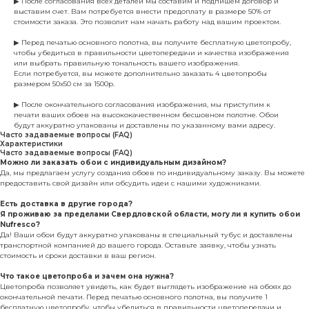
▶ После согласования всех деталей мы составим и подпишем договор и
выставим счет. Вам потребуется внести предоплату в размере 50% от
стоимости заказа. Это позволит нам начать работу над вашим проектом.
▶ Перед печатью основного полотна, вы получите бесплатную цветопробу,
чтобы убедиться в правильности цветопередачи и качества изображения
или выбрать правильную тональность вашего изображения.
Если потребуется, вы можете дополнительно заказать 4 цветопробы
размером 50х50 см за 1500р.
▶ После окончательного согласования изображения, мы приступим к
печати ваших обоев на высококачественном бесшовном полотне. Обои
будут аккуратно упакованы и доставлены по указанному вами адресу.
Часто задаваемые вопросы (FAQ)
Характеристики
Часто задаваемые вопросы (FAQ)
Можно ли заказать обои с индивидуальным дизайном?
Да, мы предлагаем услугу создания обоев по индивидуальному заказу. Вы можете
предоставить свой дизайн или обсудить идеи с нашими художниками.
Есть доставка в другие города?
Я проживаю за пределами Свердловской области, могу ли я купить обои
Nufresco?
Да! Ваши обои будут аккуратно упакованы в специальный тубус и доставлены
транспортной компанией до вашего города. Оставьте заявку, чтобы узнать
стоимость и сроки доставки в ваш регион.
Что такое цветопроба и зачем она нужна?
Цветопроба позволяет увидеть, как будет выглядеть изображение на обоях до
окончательной печати. Перед печатью основного полотна, вы получите 1
бесплатную цветопробу, чтобы убедиться в правильности цветопередачи и