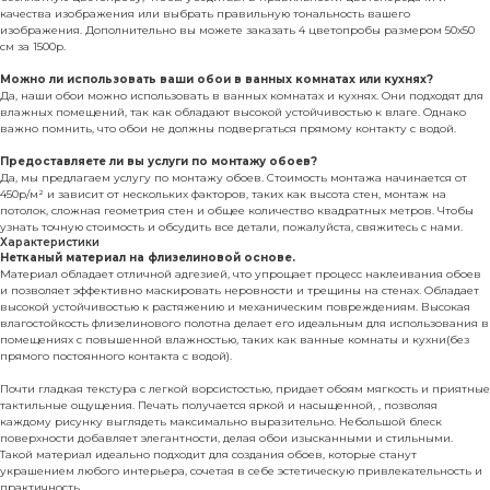
качества изображения или выбрать правильную тональность вашего
изображения. Дополнительно вы можете заказать 4 цветопробы размером 50х50
см за 1500р.
Можно ли использовать ваши обои в ванных комнатах или кухнях?
Да, наши обои можно использовать в ванных комнатах и кухнях. Они подходят для
влажных помещений, так как обладают высокой устойчивостью к влаге. Однако
важно помнить, что обои не должны подвергаться прямому контакту с водой.
Предоставляете ли вы услуги по монтажу обоев?
Да, мы предлагаем услугу по монтажу обоев. Стоимость монтажа начинается от
450р/м² и зависит от нескольких факторов, таких как высота стен, монтаж на
потолок, сложная геометрия стен и общее количество квадратных метров. Чтобы
узнать точную стоимость и обсудить все детали, пожалуйста, свяжитесь с нами.
Характеристики
Нетканый материал на флизелиновой основе.
Материал обладает отличной адгезией, что упрощает процесс наклеивания обоев
и позволяет эффективно маскировать неровности и трещины на стенах. Обладает
высокой устойчивостью к растяжению и механическим повреждениям. Высокая
влагостойкость флизелинового полотна делает его идеальным для использования в
помещениях с повышенной влажностью, таких как ванные комнаты и кухни(без
прямого постоянного контакта с водой).
Почти гладкая текстура с легкой ворсистостью, придает обоям мягкость и приятные
тактильные ощущения. Печать получается яркой и насыщенной, , позволяя
каждому рисунку выглядеть максимально выразительно. Небольшой блеск
поверхности добавляет элегантности, делая обои изысканными и стильными.
Такой материал идеально подходит для создания обоев, которые станут
украшением любого интерьера, сочетая в себе эстетическую привлекательность и
практичность.