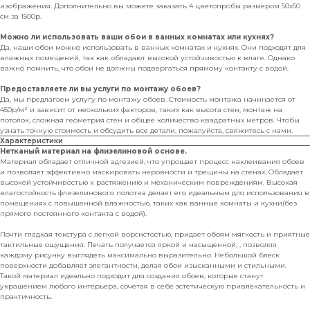
изображения. Дополнительно вы можете заказать 4 цветопробы размером 50х50
см за 1500р.
Можно ли использовать ваши обои в ванных комнатах или кухнях?
Да, наши обои можно использовать в ванных комнатах и кухнях. Они подходят для
влажных помещений, так как обладают высокой устойчивостью к влаге. Однако
важно помнить, что обои не должны подвергаться прямому контакту с водой.
Предоставляете ли вы услуги по монтажу обоев?
Да, мы предлагаем услугу по монтажу обоев. Стоимость монтажа начинается от
450р/м² и зависит от нескольких факторов, таких как высота стен, монтаж на
потолок, сложная геометрия стен и общее количество квадратных метров. Чтобы
узнать точную стоимость и обсудить все детали, пожалуйста, свяжитесь с нами.
Характеристики
Нетканый материал на флизелиновой основе.
Материал обладает отличной адгезией, что упрощает процесс наклеивания обоев
и позволяет эффективно маскировать неровности и трещины на стенах. Обладает
высокой устойчивостью к растяжению и механическим повреждениям. Высокая
влагостойкость флизелинового полотна делает его идеальным для использования в
помещениях с повышенной влажностью, таких как ванные комнаты и кухни(без
прямого постоянного контакта с водой).
Почти гладкая текстура с легкой ворсистостью, придает обоям мягкость и приятные
тактильные ощущения. Печать получается яркой и насыщенной, , позволяя
каждому рисунку выглядеть максимально выразительно. Небольшой блеск
поверхности добавляет элегантности, делая обои изысканными и стильными.
Такой материал идеально подходит для создания обоев, которые станут
украшением любого интерьера, сочетая в себе эстетическую привлекательность и
практичность.