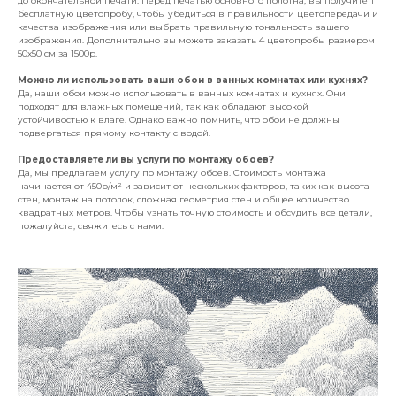
до окончательной печати. Перед печатью основного полотна, вы получите 1
бесплатную цветопробу, чтобы убедиться в правильности цветопередачи и
качества изображения или выбрать правильную тональность вашего
изображения. Дополнительно вы можете заказать 4 цветопробы размером
50х50 см за 1500р.
Можно ли использовать ваши обои в ванных комнатах или кухнях?
Да, наши обои можно использовать в ванных комнатах и кухнях. Они
подходят для влажных помещений, так как обладают высокой
устойчивостью к влаге. Однако важно помнить, что обои не должны
подвергаться прямому контакту с водой.
Предоставляете ли вы услуги по монтажу обоев?
Да, мы предлагаем услугу по монтажу обоев. Стоимость монтажа
начинается от 450р/м² и зависит от нескольких факторов, таких как высота
стен, монтаж на потолок, сложная геометрия стен и общее количество
квадратных метров. Чтобы узнать точную стоимость и обсудить все детали,
пожалуйста, свяжитесь с нами.