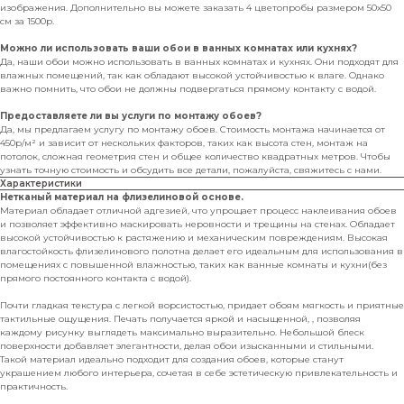
изображения. Дополнительно вы можете заказать 4 цветопробы размером 50х50
см за 1500р.
Можно ли использовать ваши обои в ванных комнатах или кухнях?
Да, наши обои можно использовать в ванных комнатах и кухнях. Они подходят для
влажных помещений, так как обладают высокой устойчивостью к влаге. Однако
важно помнить, что обои не должны подвергаться прямому контакту с водой.
Предоставляете ли вы услуги по монтажу обоев?
Да, мы предлагаем услугу по монтажу обоев. Стоимость монтажа начинается от
450р/м² и зависит от нескольких факторов, таких как высота стен, монтаж на
потолок, сложная геометрия стен и общее количество квадратных метров. Чтобы
узнать точную стоимость и обсудить все детали, пожалуйста, свяжитесь с нами.
Характеристики
Нетканый материал на флизелиновой основе.
Материал обладает отличной адгезией, что упрощает процесс наклеивания обоев
и позволяет эффективно маскировать неровности и трещины на стенах. Обладает
высокой устойчивостью к растяжению и механическим повреждениям. Высокая
влагостойкость флизелинового полотна делает его идеальным для использования в
помещениях с повышенной влажностью, таких как ванные комнаты и кухни(без
прямого постоянного контакта с водой).
Почти гладкая текстура с легкой ворсистостью, придает обоям мягкость и приятные
тактильные ощущения. Печать получается яркой и насыщенной, , позволяя
каждому рисунку выглядеть максимально выразительно. Небольшой блеск
поверхности добавляет элегантности, делая обои изысканными и стильными.
Такой материал идеально подходит для создания обоев, которые станут
украшением любого интерьера, сочетая в себе эстетическую привлекательность и
практичность.