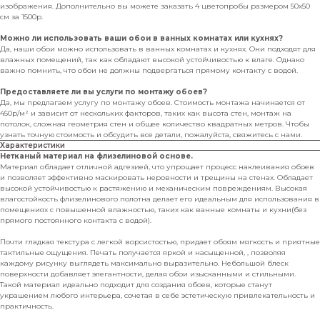
изображения. Дополнительно вы можете заказать 4 цветопробы размером 50х50
см за 1500р.
Можно ли использовать ваши обои в ванных комнатах или кухнях?
Да, наши обои можно использовать в ванных комнатах и кухнях. Они подходят для
влажных помещений, так как обладают высокой устойчивостью к влаге. Однако
важно помнить, что обои не должны подвергаться прямому контакту с водой.
Предоставляете ли вы услуги по монтажу обоев?
Да, мы предлагаем услугу по монтажу обоев. Стоимость монтажа начинается от
450р/м² и зависит от нескольких факторов, таких как высота стен, монтаж на
потолок, сложная геометрия стен и общее количество квадратных метров. Чтобы
узнать точную стоимость и обсудить все детали, пожалуйста, свяжитесь с нами.
Характеристики
Нетканый материал на флизелиновой основе.
Материал обладает отличной адгезией, что упрощает процесс наклеивания обоев
и позволяет эффективно маскировать неровности и трещины на стенах. Обладает
высокой устойчивостью к растяжению и механическим повреждениям. Высокая
влагостойкость флизелинового полотна делает его идеальным для использования в
помещениях с повышенной влажностью, таких как ванные комнаты и кухни(без
прямого постоянного контакта с водой).
Почти гладкая текстура с легкой ворсистостью, придает обоям мягкость и приятные
тактильные ощущения. Печать получается яркой и насыщенной, , позволяя
каждому рисунку выглядеть максимально выразительно. Небольшой блеск
поверхности добавляет элегантности, делая обои изысканными и стильными.
Такой материал идеально подходит для создания обоев, которые станут
украшением любого интерьера, сочетая в себе эстетическую привлекательность и
практичность.