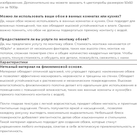
изображения. Дополнительно вы можете заказать 4 цветопробы размером 50х50
см за 1500р.
Можно ли использовать ваши обои в ванных комнатах или кухнях?
Да, наши обои можно использовать в ванных комнатах и кухнях. Они подходят для
влажных помещений, так как обладают высокой устойчивостью к влаге. Однако
важно помнить, что обои не должны подвергаться прямому контакту с водой.
Предоставляете ли вы услуги по монтажу обоев?
Да, мы предлагаем услугу по монтажу обоев. Стоимость монтажа начинается от
450р/м² и зависит от нескольких факторов, таких как высота стен, монтаж на
потолок, сложная геометрия стен и общее количество квадратных метров. Чтобы
узнать точную стоимость и обсудить все детали, пожалуйста, свяжитесь с нами.
Характеристики
Нетканый материал на флизелиновой основе.
Материал обладает отличной адгезией, что упрощает процесс наклеивания обоев
и позволяет эффективно маскировать неровности и трещины на стенах. Обладает
высокой устойчивостью к растяжению и механическим повреждениям. Высокая
влагостойкость флизелинового полотна делает его идеальным для использования в
помещениях с повышенной влажностью, таких как ванные комнаты и кухни(без
прямого постоянного контакта с водой).
Почти гладкая текстура с легкой ворсистостью, придает обоям мягкость и приятные
тактильные ощущения. Печать получается яркой и насыщенной, , позволяя
каждому рисунку выглядеть максимально выразительно. Небольшой блеск
поверхности добавляет элегантности, делая обои изысканными и стильными.
Такой материал идеально подходит для создания обоев, которые станут
украшением любого интерьера, сочетая в себе эстетическую привлекательность и
практичность.