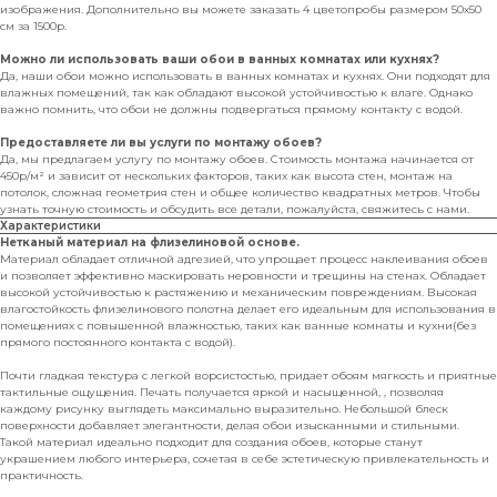
изображения. Дополнительно вы можете заказать 4 цветопробы размером 50х50
см за 1500р.
Можно ли использовать ваши обои в ванных комнатах или кухнях?
Да, наши обои можно использовать в ванных комнатах и кухнях. Они подходят для
влажных помещений, так как обладают высокой устойчивостью к влаге. Однако
важно помнить, что обои не должны подвергаться прямому контакту с водой.
Предоставляете ли вы услуги по монтажу обоев?
Да, мы предлагаем услугу по монтажу обоев. Стоимость монтажа начинается от
450р/м² и зависит от нескольких факторов, таких как высота стен, монтаж на
потолок, сложная геометрия стен и общее количество квадратных метров. Чтобы
узнать точную стоимость и обсудить все детали, пожалуйста, свяжитесь с нами.
Характеристики
Нетканый материал на флизелиновой основе.
Материал обладает отличной адгезией, что упрощает процесс наклеивания обоев
и позволяет эффективно маскировать неровности и трещины на стенах. Обладает
высокой устойчивостью к растяжению и механическим повреждениям. Высокая
влагостойкость флизелинового полотна делает его идеальным для использования в
помещениях с повышенной влажностью, таких как ванные комнаты и кухни(без
прямого постоянного контакта с водой).
Почти гладкая текстура с легкой ворсистостью, придает обоям мягкость и приятные
тактильные ощущения. Печать получается яркой и насыщенной, , позволяя
каждому рисунку выглядеть максимально выразительно. Небольшой блеск
поверхности добавляет элегантности, делая обои изысканными и стильными.
Такой материал идеально подходит для создания обоев, которые станут
украшением любого интерьера, сочетая в себе эстетическую привлекательность и
практичность.