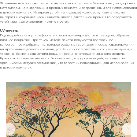
Флизелиновое полотно является экологически чистым и безопасным для здоровья
материалом, не выделяющим вредных веществ и разрешенным для использования
в детских комнатах. Материал устойчив к ультрафиолетовому излучению, не
выгорает и сохраняет насыщенность цветов длительное время. Его поверхность
устойчива к загрязнениям и легко моется.
UV-печать
Под воздействием ультрафиолета краски полимеризуются и твердеют, образуя
плотное покрытие. При таком методе печати получается долговечное и
качественное изображение, которое сохраняет свои эстетические характеристики
на протяжении долгого времени, устойчиво к потертостям и солнечным лучам, а
также не боится воздействия воды, жиров и некоторых химических средств.
Краски экологически чистые и безопасные для здоровья людей, не выделяют
органических летучих соединений, что делает их подходящими для использования
в детских комнатах.