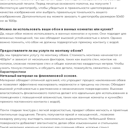
окончательной печати. Перед печатью основного полотна, вы получите 1
бесплатную цветопробу, чтобы убедиться в правильности цветопередачи и
качества изображения или выбрать правильную тональность вашего
изображения. Дополнительно вы можете заказать 4 цветопробы размером 50х50
см за 1500р.
Можно ли использовать ваши обои в ванных комнатах или кухнях?
Да, наши обои можно использовать в ванных комнатах и кухнях. Они подходят для
влажных помещений, так как обладают высокой устойчивостью к влаге. Однако
важно помнить, что обои не должны подвергаться прямому контакту с водой.
Предоставляете ли вы услуги по монтажу обоев?
Да, мы предлагаем услугу по монтажу обоев. Стоимость монтажа начинается от
450р/м² и зависит от нескольких факторов, таких как высота стен, монтаж на
потолок, сложная геометрия стен и общее количество квадратных метров. Чтобы
узнать точную стоимость и обсудить все детали, пожалуйста, свяжитесь с нами.
Характеристики
Нетканый материал на флизелиновой основе.
Материал обладает отличной адгезией, что упрощает процесс наклеивания обоев
и позволяет эффективно маскировать неровности и трещины на стенах. Обладает
высокой устойчивостью к растяжению и механическим повреждениям. Высокая
влагостойкость флизелинового полотна делает его идеальным для использования в
помещениях с повышенной влажностью, таких как ванные комнаты и кухни(без
прямого постоянного контакта с водой).
Почти гладкая текстура с легкой ворсистостью, придает обоям мягкость и приятные
тактильные ощущения. Печать получается яркой и насыщенной, , позволяя
каждому рисунку выглядеть максимально выразительно. Небольшой блеск
поверхности добавляет элегантности, делая обои изысканными и стильными.
Такой материал идеально подходит для создания обоев, которые станут