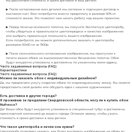
мы рассчитаем стоимость и сроки доставки в ваш регион.
▶ После согласования всех деталей мы составим и подпишем договор и
выставим счет. Вам потребуется внести предоплату в размере 50% от
стоимости заказа. Это позволит нам начать работу над вашим проектом.
▶ Перед печатью основного полотна, вы получите бесплатную цветопробу,
чтобы убедиться в правильности цветопередачи и качества изображения
или выбрать правильную тональность вашего изображения.
Если потребуется, вы можете дополнительно заказать 4 цветопробы
размером 50х50 см за 1500р.
▶ После окончательного согласования изображения, мы приступим к
печати ваших обоев на высококачественном бесшовном полотне. Обои
будут аккуратно упакованы и доставлены по указанному вами адресу.
Часто задаваемые вопросы (FAQ)
Характеристики
Часто задаваемые вопросы (FAQ)
Можно ли заказать обои с индивидуальным дизайном?
Да, мы предлагаем услугу создания обоев по индивидуальному заказу. Вы можете
предоставить свой дизайн или обсудить идеи с нашими художниками.
Есть доставка в другие города?
Я проживаю за пределами Свердловской области, могу ли я купить обои
Nufresco?
Да! Ваши обои будут аккуратно упакованы в специальный тубус и доставлены
транспортной компанией до вашего города. Оставьте заявку, чтобы узнать
стоимость и сроки доставки в ваш регион.
Что такое цветопроба и зачем она нужна?
Цветопроба позволяет увидеть, как будет выглядеть изображение на обоях до