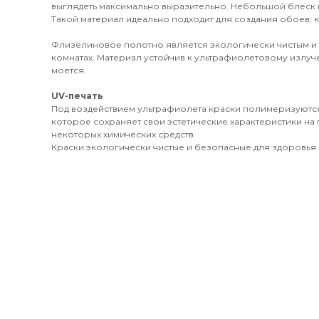
выглядеть максимально выразительно. Небольшой блеск 
Такой материал идеально подходит для создания обоев, к
Флизелиновое полотно является экологически чистым и
комнатах. Материал устойчив к ультрафиолетовому излуч
моется.
UV-печать
Под воздействием ультрафиолета краски полимеризуются
которое сохраняет свои эстетические характеристики на 
некоторых химических средств.
Краски экологически чистые и безопасные для здоровья л