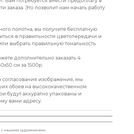
т. Вам потребуется внести предоплату в
и заказа. Это позволит нам начать работу
ного полотна, вы получите бесплатную
диться в правильности цветопередачи и
или выбрать правильную тональность
ожете дополнительно заказать 4
х50 см за 1500р.
о согласования изображения, мы
ших обоев на высококачественном
ои будут аккуратно упакованы и
ому вами адресу.
и с нашими художниками.