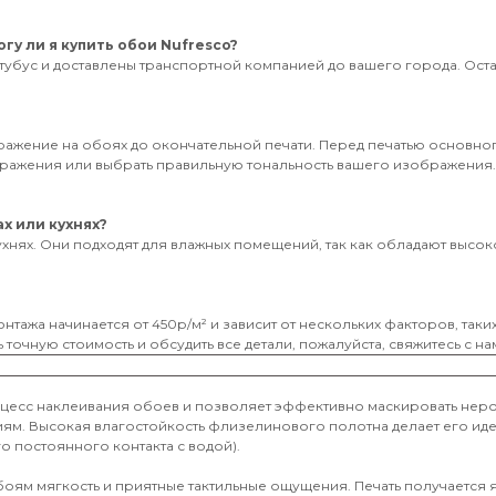
гу ли я купить обои Nufresco?
тубус и доставлены транспортной компанией до вашего города. Оставь
бражение на обоях до окончательной печати. Перед печатью основног
ображения или выбрать правильную тональность вашего изображения
х или кухнях?
ухнях. Они подходят для влажных помещений, так как обладают высоко
нтажа начинается от 450р/м² и зависит от нескольких факторов, таки
 точную стоимость и обсудить все детали, пожалуйста, свяжитесь с на
оцесс наклеивания обоев и позволяет эффективно маскировать неро
иям. Высокая влагостойкость флизелинового полотна делает его и
о постоянного контакта с водой).
обоям мягкость и приятные тактильные ощущения. Печать получается