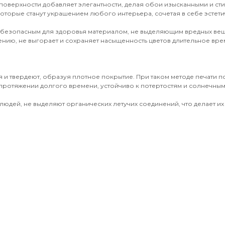
поверхности добавляет элегантности, делая обои изысканными и ст
оторые станут украшением любого интерьера, сочетая в себе эстети
 безопасным для здоровья материалом, не выделяющим вредных вещ
ению, не выгорает и сохраняет насыщенность цветов длительное врем
 и твердеют, образуя плотное покрытие. При таком методе печати 
протяжении долгого времени, устойчиво к потертостям и солнечным 
юдей, не выделяют органических летучих соединений, что делает их