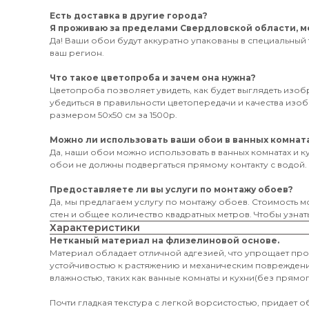
Есть доставка в другие города?
Я проживаю за пределами Свердловской области, мо
Да! Ваши обои будут аккуратно упакованы в специальный 
ваш регион.
Что такое цветопроба и зачем она нужна?
Цветопроба позволяет увидеть, как будет выглядеть изо
убедиться в правильности цветопередачи и качества из
размером 50х50 см за 1500р.
Можно ли использовать ваши обои в ванных комната
Да, наши обои можно использовать в ванных комнатах и к
обои не должны подвергаться прямому контакту с водой.
Предоставляете ли вы услуги по монтажу обоев?
Да, мы предлагаем услугу по монтажу обоев. Стоимость мо
стен и общее количество квадратных метров. Чтобы узнать
Характеристики
Нетканый материал на флизелиновой основе.
Материал обладает отличной адгезией, что упрощает пр
устойчивостью к растяжению и механическим поврежден
влажностью, таких как ванные комнаты и кухни(без прямог
Почти гладкая текстура с легкой ворсистостью, придает 