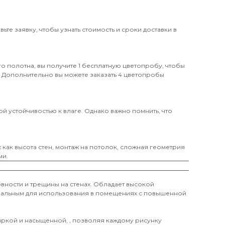
те заявку, чтобы узнать стоимость и сроки доставки в
о полотна, вы получите 1 бесплатную цветопробу, чтобы
. Дополнительно вы можете заказать 4 цветопробы
й устойчивостью к влаге. Однако важно помнить, что
х как высота стен, монтаж на потолок, сложная геометрия
ми.
вности и трещины на стенах. Обладает высокой
деальным для использования в помещениях с повышенной
 яркой и насыщенной, , позволяя каждому рисунку