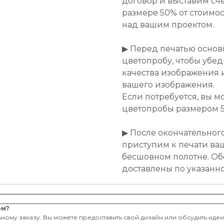
договор и выставим сче
размере 50% от стоимост
над вашим проектом.
▶ Перед печатью основ
цветопробу, чтобы убе
качества изображения 
вашего изображения.
Если потребуется, вы м
цветопробы размером 50
▶ После окончательног
приступим к печати ва
бесшовном полотне. Об
доставлены по указанн
ом?
ному заказу. Вы можете предоставить свой дизайн или обсудить иде