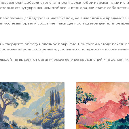
поверхности добавляет элегантности, делая обои изысканными и ст
оторые станут украшением любого интерьера, сочетая в себе эстети
 безопасным для здоровья материалом, не выделяющим вредных вещ
ению, не выгорает и сохраняет насыщенность цветов длительное врем
 и твердеют, образуя плотное покрытие. При таком методе печати 
протяжении долгого времени, устойчиво к потертостям и солнечным 
юдей, не выделяют органических летучих соединений, что делает их