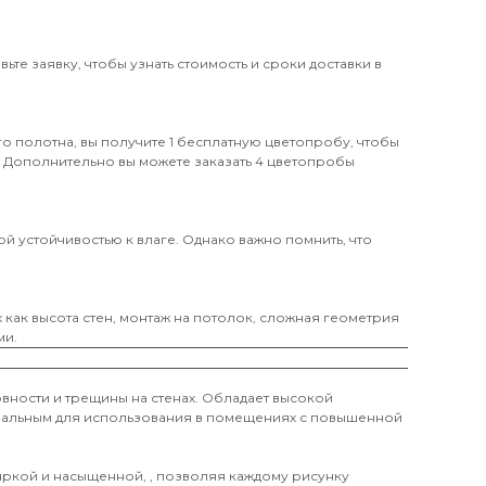
те заявку, чтобы узнать стоимость и сроки доставки в
о полотна, вы получите 1 бесплатную цветопробу, чтобы
. Дополнительно вы можете заказать 4 цветопробы
й устойчивостью к влаге. Однако важно помнить, что
х как высота стен, монтаж на потолок, сложная геометрия
ми.
вности и трещины на стенах. Обладает высокой
деальным для использования в помещениях с повышенной
 яркой и насыщенной, , позволяя каждому рисунку