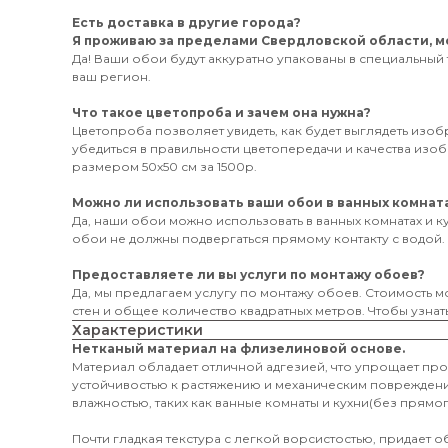
Есть доставка в другие города?
Я проживаю за пределами Свердловской области, мо
Да! Ваши обои будут аккуратно упакованы в специальный 
ваш регион.
Что такое цветопроба и зачем она нужна?
Цветопроба позволяет увидеть, как будет выглядеть изо
убедиться в правильности цветопередачи и качества из
размером 50х50 см за 1500р.
Можно ли использовать ваши обои в ванных комната
Да, наши обои можно использовать в ванных комнатах и к
обои не должны подвергаться прямому контакту с водой.
Предоставляете ли вы услуги по монтажу обоев?
Да, мы предлагаем услугу по монтажу обоев. Стоимость мо
стен и общее количество квадратных метров. Чтобы узнать
Характеристики
Нетканый материал на флизелиновой основе.
Материал обладает отличной адгезией, что упрощает пр
устойчивостью к растяжению и механическим поврежден
влажностью, таких как ванные комнаты и кухни(без прямог
Почти гладкая текстура с легкой ворсистостью, придает 