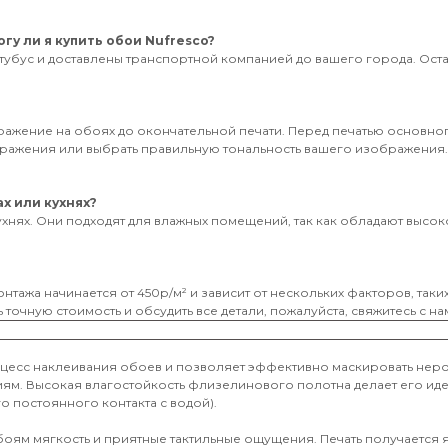
гу ли я купить обои Nufresco?
тубус и доставлены транспортной компанией до вашего города. Оставь
бражение на обоях до окончательной печати. Перед печатью основног
ображения или выбрать правильную тональность вашего изображения
х или кухнях?
ухнях. Они подходят для влажных помещений, так как обладают высоко
нтажа начинается от 450р/м² и зависит от нескольких факторов, таки
 точную стоимость и обсудить все детали, пожалуйста, свяжитесь с на
оцесс наклеивания обоев и позволяет эффективно маскировать неро
иям. Высокая влагостойкость флизелинового полотна делает его и
о постоянного контакта с водой).
обоям мягкость и приятные тактильные ощущения. Печать получается