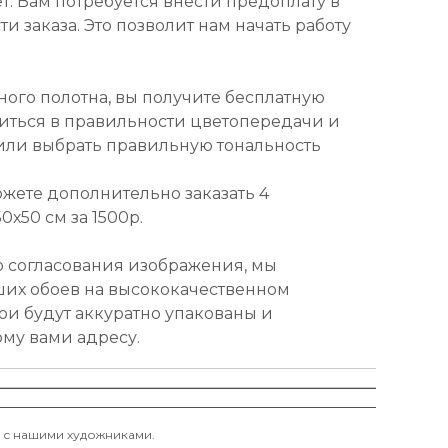
т. Вам потребуется внести предоплату в
и заказа. Это позволит нам начать работу
ного полотна, вы получите бесплатную
диться в правильности цветопередачи и
или выбрать правильную тональность
ожете дополнительно заказать 4
х50 см за 1500р.
о согласования изображения, мы
ших обоев на высококачественном
ои будут аккуратно упакованы и
ому вами адресу.
и с нашими художниками.