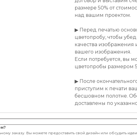
договор и выставим сче
размере 50% от стоимост
над вашим проектом.
▶ Перед печатью основ
цветопробу, чтобы убе
качества изображения 
вашего изображения.
Если потребуется, вы м
цветопробы размером 50
▶ После окончательног
приступим к печати ва
бесшовном полотне. Об
доставлены по указанн
ом?
ному заказу. Вы можете предоставить свой дизайн или обсудить иде