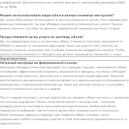
изображения. Дополнительно вы можете заказать 4 цветопробы размером 50х50
см за 1500р.
Можно ли использовать ваши обои в ванных комнатах или кухнях?
Да, наши обои можно использовать в ванных комнатах и кухнях. Они подходят для
влажных помещений, так как обладают высокой устойчивостью к влаге. Однако
важно помнить, что обои не должны подвергаться прямому контакту с водой.
Предоставляете ли вы услуги по монтажу обоев?
Да, мы предлагаем услугу по монтажу обоев. Стоимость монтажа начинается от
450р/м² и зависит от нескольких факторов, таких как высота стен, монтаж на
потолок, сложная геометрия стен и общее количество квадратных метров. Чтобы
узнать точную стоимость и обсудить все детали, пожалуйста, свяжитесь с нами.
Характеристики
Нетканый материал на флизелиновой основе.
Материал обладает отличной адгезией, что упрощает процесс наклеивания обоев
и позволяет эффективно маскировать неровности и трещины на стенах. Обладает
высокой устойчивостью к растяжению и механическим повреждениям. Высокая
влагостойкость флизелинового полотна делает его идеальным для использования в
помещениях с повышенной влажностью, таких как ванные комнаты и кухни(без
прямого постоянного контакта с водой).
Почти гладкая текстура с легкой ворсистостью, придает обоям мягкость и приятные
тактильные ощущения. Печать получается яркой и насыщенной, , позволяя
каждому рисунку выглядеть максимально выразительно. Небольшой блеск
поверхности добавляет элегантности, делая обои изысканными и стильными.
Такой материал идеально подходит для создания обоев, которые станут
украшением любого интерьера, сочетая в себе эстетическую привлекательность и
практичность.