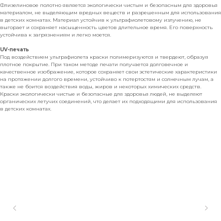
Флизелиновое полотно является экологически чистым и безопасным для здоровья
материалом, не выделяющим вредных веществ и разрешенным для использования
в детских комнатах. Материал устойчив к ультрафиолетовому излучению, не
выгорает и сохраняет насыщенность цветов длительное время. Его поверхность
устойчива к загрязнениям и легко моется.
UV-печать
Под воздействием ультрафиолета краски полимеризуются и твердеют, образуя
плотное покрытие. При таком методе печати получается долговечное и
качественное изображение, которое сохраняет свои эстетические характеристики
на протяжении долгого времени, устойчиво к потертостям и солнечным лучам, а
также не боится воздействия воды, жиров и некоторых химических средств.
Краски экологически чистые и безопасные для здоровья людей, не выделяют
органических летучих соединений, что делает их подходящими для использования
в детских комнатах.