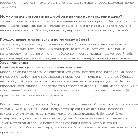
изображения. Дополнительно вы можете заказать 4 цветопробы размером 50х50
см за 1500р.
Можно ли использовать ваши обои в ванных комнатах или кухнях?
Да, наши обои можно использовать в ванных комнатах и кухнях. Они подходят для
влажных помещений, так как обладают высокой устойчивостью к влаге. Однако
важно помнить, что обои не должны подвергаться прямому контакту с водой.
Предоставляете ли вы услуги по монтажу обоев?
Да, мы предлагаем услугу по монтажу обоев. Стоимость монтажа начинается от
450р/м² и зависит от нескольких факторов, таких как высота стен, монтаж на
потолок, сложная геометрия стен и общее количество квадратных метров. Чтобы
узнать точную стоимость и обсудить все детали, пожалуйста, свяжитесь с нами.
Характеристики
Нетканый материал на флизелиновой основе.
Материал обладает отличной адгезией, что упрощает процесс наклеивания обоев
и позволяет эффективно маскировать неровности и трещины на стенах. Обладает
высокой устойчивостью к растяжению и механическим повреждениям. Высокая
влагостойкость флизелинового полотна делает его идеальным для использования в
помещениях с повышенной влажностью, таких как ванные комнаты и кухни(без
прямого постоянного контакта с водой).
Почти гладкая текстура с легкой ворсистостью, придает обоям мягкость и приятные
тактильные ощущения. Печать получается яркой и насыщенной, , позволяя
каждому рисунку выглядеть максимально выразительно. Небольшой блеск
поверхности добавляет элегантности, делая обои изысканными и стильными.
Такой материал идеально подходит для создания обоев, которые станут
украшением любого интерьера, сочетая в себе эстетическую привлекательность и
практичность.