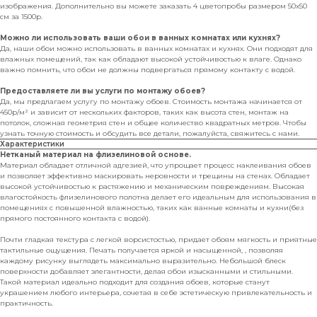
изображения. Дополнительно вы можете заказать 4 цветопробы размером 50х50
см за 1500р.
Можно ли использовать ваши обои в ванных комнатах или кухнях?
Да, наши обои можно использовать в ванных комнатах и кухнях. Они подходят для
влажных помещений, так как обладают высокой устойчивостью к влаге. Однако
важно помнить, что обои не должны подвергаться прямому контакту с водой.
Предоставляете ли вы услуги по монтажу обоев?
Да, мы предлагаем услугу по монтажу обоев. Стоимость монтажа начинается от
450р/м² и зависит от нескольких факторов, таких как высота стен, монтаж на
потолок, сложная геометрия стен и общее количество квадратных метров. Чтобы
узнать точную стоимость и обсудить все детали, пожалуйста, свяжитесь с нами.
Характеристики
Нетканый материал на флизелиновой основе.
Материал обладает отличной адгезией, что упрощает процесс наклеивания обоев
и позволяет эффективно маскировать неровности и трещины на стенах. Обладает
высокой устойчивостью к растяжению и механическим повреждениям. Высокая
влагостойкость флизелинового полотна делает его идеальным для использования в
помещениях с повышенной влажностью, таких как ванные комнаты и кухни(без
прямого постоянного контакта с водой).
Почти гладкая текстура с легкой ворсистостью, придает обоям мягкость и приятные
тактильные ощущения. Печать получается яркой и насыщенной, , позволяя
каждому рисунку выглядеть максимально выразительно. Небольшой блеск
поверхности добавляет элегантности, делая обои изысканными и стильными.
Такой материал идеально подходит для создания обоев, которые станут
украшением любого интерьера, сочетая в себе эстетическую привлекательность и
практичность.