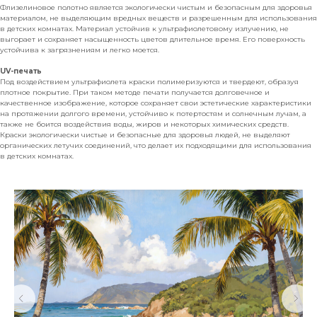
Флизелиновое полотно является экологически чистым и безопасным для здоровья
материалом, не выделяющим вредных веществ и разрешенным для использования
в детских комнатах. Материал устойчив к ультрафиолетовому излучению, не
выгорает и сохраняет насыщенность цветов длительное время. Его поверхность
устойчива к загрязнениям и легко моется.
UV-печать
Под воздействием ультрафиолета краски полимеризуются и твердеют, образуя
плотное покрытие. При таком методе печати получается долговечное и
качественное изображение, которое сохраняет свои эстетические характеристики
на протяжении долгого времени, устойчиво к потертостям и солнечным лучам, а
также не боится воздействия воды, жиров и некоторых химических средств.
Краски экологически чистые и безопасные для здоровья людей, не выделяют
органических летучих соединений, что делает их подходящими для использования
в детских комнатах.