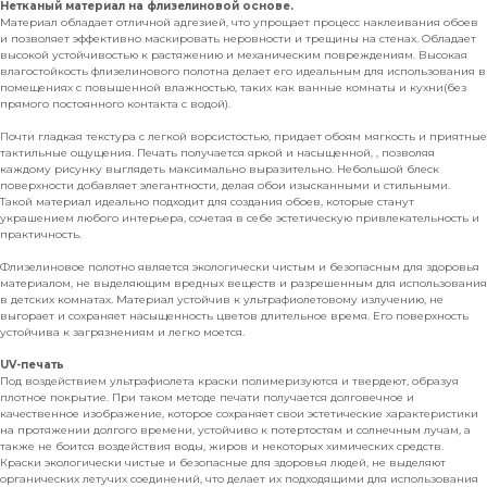
Нетканый материал на флизелиновой основе.
Материал обладает отличной адгезией, что упрощает процесс наклеивания обоев
и позволяет эффективно маскировать неровности и трещины на стенах. Обладает
высокой устойчивостью к растяжению и механическим повреждениям. Высокая
влагостойкость флизелинового полотна делает его идеальным для использования в
помещениях с повышенной влажностью, таких как ванные комнаты и кухни(без
прямого постоянного контакта с водой).
Почти гладкая текстура с легкой ворсистостью, придает обоям мягкость и приятные
тактильные ощущения. Печать получается яркой и насыщенной, , позволяя
каждому рисунку выглядеть максимально выразительно. Небольшой блеск
поверхности добавляет элегантности, делая обои изысканными и стильными.
Такой материал идеально подходит для создания обоев, которые станут
украшением любого интерьера, сочетая в себе эстетическую привлекательность и
практичность.
Флизелиновое полотно является экологически чистым и безопасным для здоровья
материалом, не выделяющим вредных веществ и разрешенным для использования
в детских комнатах. Материал устойчив к ультрафиолетовому излучению, не
выгорает и сохраняет насыщенность цветов длительное время. Его поверхность
устойчива к загрязнениям и легко моется.
UV-печать
Под воздействием ультрафиолета краски полимеризуются и твердеют, образуя
плотное покрытие. При таком методе печати получается долговечное и
качественное изображение, которое сохраняет свои эстетические характеристики
на протяжении долгого времени, устойчиво к потертостям и солнечным лучам, а
также не боится воздействия воды, жиров и некоторых химических средств.
Краски экологически чистые и безопасные для здоровья людей, не выделяют
органических летучих соединений, что делает их подходящими для использования