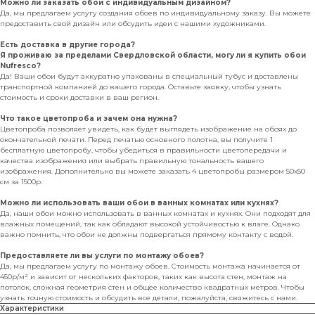
Можно ли заказать обои с индивидуальным дизайном?
Да, мы предлагаем услугу создания обоев по индивидуальному заказу. Вы можете
предоставить свой дизайн или обсудить идеи с нашими художниками.
Есть доставка в другие города?
Я проживаю за пределами Свердловской области, могу ли я купить обои
Nufresco?
Да! Ваши обои будут аккуратно упакованы в специальный тубус и доставлены
транспортной компанией до вашего города. Оставьте заявку, чтобы узнать
стоимость и сроки доставки в ваш регион.
Что такое цветопроба и зачем она нужна?
Цветопроба позволяет увидеть, как будет выглядеть изображение на обоях до
окончательной печати. Перед печатью основного полотна, вы получите 1
бесплатную цветопробу, чтобы убедиться в правильности цветопередачи и
качества изображения или выбрать правильную тональность вашего
изображения. Дополнительно вы можете заказать 4 цветопробы размером 50х50
см за 1500р.
Можно ли использовать ваши обои в ванных комнатах или кухнях?
Да, наши обои можно использовать в ванных комнатах и кухнях. Они подходят для
влажных помещений, так как обладают высокой устойчивостью к влаге. Однако
важно помнить, что обои не должны подвергаться прямому контакту с водой.
Предоставляете ли вы услуги по монтажу обоев?
Да, мы предлагаем услугу по монтажу обоев. Стоимость монтажа начинается от
450р/м² и зависит от нескольких факторов, таких как высота стен, монтаж на
потолок, сложная геометрия стен и общее количество квадратных метров. Чтобы
узнать точную стоимость и обсудить все детали, пожалуйста, свяжитесь с нами.
Характеристики