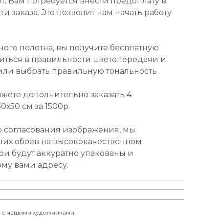
т. Вам потребуется внести предоплату в
и заказа. Это позволит нам начать работу
ного полотна, вы получите бесплатную
диться в правильности цветопередачи и
или выбрать правильную тональность
ожете дополнительно заказать 4
х50 см за 1500р.
о согласования изображения, мы
ших обоев на высококачественном
ои будут аккуратно упакованы и
ому вами адресу.
и с нашими художниками.