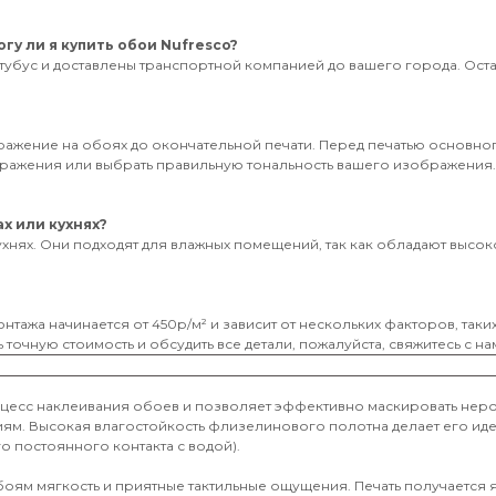
гу ли я купить обои Nufresco?
тубус и доставлены транспортной компанией до вашего города. Оставь
бражение на обоях до окончательной печати. Перед печатью основног
ображения или выбрать правильную тональность вашего изображения
х или кухнях?
ухнях. Они подходят для влажных помещений, так как обладают высоко
нтажа начинается от 450р/м² и зависит от нескольких факторов, таки
 точную стоимость и обсудить все детали, пожалуйста, свяжитесь с на
оцесс наклеивания обоев и позволяет эффективно маскировать неро
иям. Высокая влагостойкость флизелинового полотна делает его и
о постоянного контакта с водой).
обоям мягкость и приятные тактильные ощущения. Печать получается