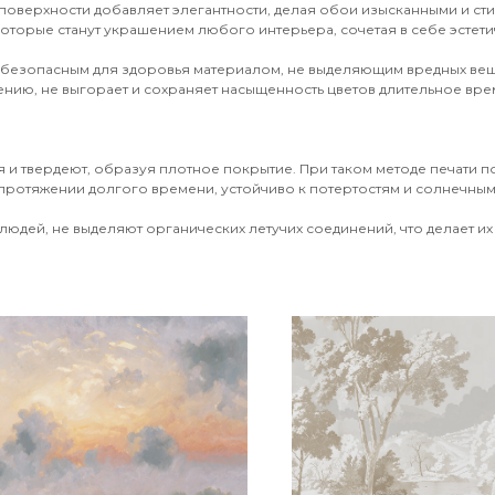
поверхности добавляет элегантности, делая обои изысканными и ст
оторые станут украшением любого интерьера, сочетая в себе эстети
 безопасным для здоровья материалом, не выделяющим вредных вещ
ению, не выгорает и сохраняет насыщенность цветов длительное врем
 и твердеют, образуя плотное покрытие. При таком методе печати 
протяжении долгого времени, устойчиво к потертостям и солнечным 
юдей, не выделяют органических летучих соединений, что делает их