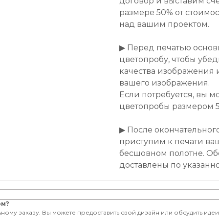
договор и выставим сче
размере 50% от стоимост
над вашим проектом.
▶ Перед печатью основ
цветопробу, чтобы убе
качества изображения 
вашего изображения.
Если потребуется, вы м
цветопробы размером 50
▶ После окончательног
приступим к печати ва
бесшовном полотне. Об
доставлены по указанн
ом?
ному заказу. Вы можете предоставить свой дизайн или обсудить иде