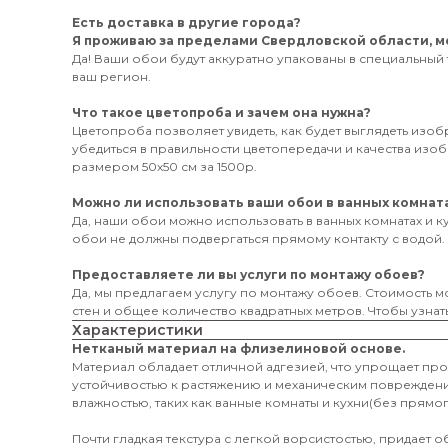
Есть доставка в другие города?
Я проживаю за пределами Свердловской области, мо
Да! Ваши обои будут аккуратно упакованы в специальный 
ваш регион.
Что такое цветопроба и зачем она нужна?
Цветопроба позволяет увидеть, как будет выглядеть изо
убедиться в правильности цветопередачи и качества из
размером 50х50 см за 1500р.
Можно ли использовать ваши обои в ванных комната
Да, наши обои можно использовать в ванных комнатах и к
обои не должны подвергаться прямому контакту с водой.
Предоставляете ли вы услуги по монтажу обоев?
Да, мы предлагаем услугу по монтажу обоев. Стоимость мо
стен и общее количество квадратных метров. Чтобы узнать
Характеристики
Нетканый материал на флизелиновой основе.
Материал обладает отличной адгезией, что упрощает пр
устойчивостью к растяжению и механическим поврежден
влажностью, таких как ванные комнаты и кухни(без прямог
Почти гладкая текстура с легкой ворсистостью, придает 