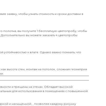
те заявку, чтобы узнать стоимость и сроки доставки в
о полотна, вы получите 1 бесплатную цветопробу, чтобы
. Дополнительно вы можете заказать 4 цветопробы
й устойчивостью к влаге. Однако важно помнить, что
х как высота стен, монтаж на потолок, сложная геометрия
ми.
вности и трещины на стенах. Обладает высокой
деальным для использования в помещениях с повышенной
 яркой и насыщенной, , позволяя каждому рисунку