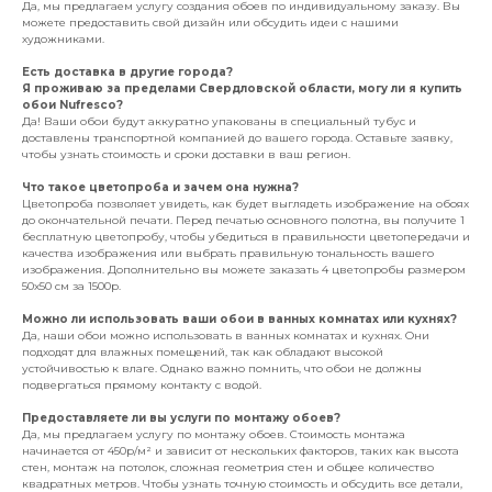
Да, мы предлагаем услугу создания обоев по индивидуальному заказу. Вы
можете предоставить свой дизайн или обсудить идеи с нашими
художниками.
Есть доставка в другие города?
Я проживаю за пределами Свердловской области, могу ли я купить
обои Nufresco?
Да! Ваши обои будут аккуратно упакованы в специальный тубус и
доставлены транспортной компанией до вашего города. Оставьте заявку,
чтобы узнать стоимость и сроки доставки в ваш регион.
Что такое цветопроба и зачем она нужна?
Цветопроба позволяет увидеть, как будет выглядеть изображение на обоях
до окончательной печати. Перед печатью основного полотна, вы получите 1
бесплатную цветопробу, чтобы убедиться в правильности цветопередачи и
качества изображения или выбрать правильную тональность вашего
изображения. Дополнительно вы можете заказать 4 цветопробы размером
50х50 см за 1500р.
Можно ли использовать ваши обои в ванных комнатах или кухнях?
Да, наши обои можно использовать в ванных комнатах и кухнях. Они
подходят для влажных помещений, так как обладают высокой
устойчивостью к влаге. Однако важно помнить, что обои не должны
подвергаться прямому контакту с водой.
Предоставляете ли вы услуги по монтажу обоев?
Да, мы предлагаем услугу по монтажу обоев. Стоимость монтажа
начинается от 450р/м² и зависит от нескольких факторов, таких как высота
стен, монтаж на потолок, сложная геометрия стен и общее количество
квадратных метров. Чтобы узнать точную стоимость и обсудить все детали,