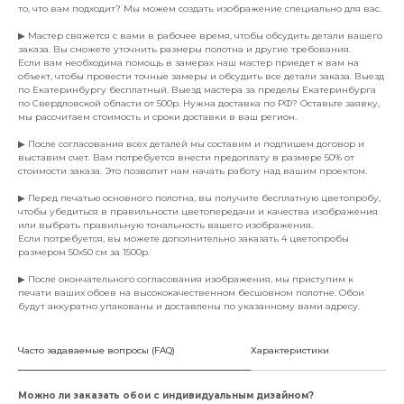
то, что вам подходит? Мы можем создать изображение специально для вас.
▶ Мастер свяжется с вами в рабочее время, чтобы обсудить детали вашего
заказа. Вы сможете уточнить размеры полотна и другие требования.
Если вам необходима помощь в замерах наш мастер приедет к вам на
объект, чтобы провести точные замеры и обсудить все детали заказа. Выезд
по Екатеринбургу бесплатный. Выезд мастера за пределы Екатеринбурга
по Свердловской области от 500р. Нужна доставка по РФ? Оставьте заявку,
мы рассчитаем стоимость и сроки доставки в ваш регион.
▶ После согласования всех деталей мы составим и подпишем договор и
выставим счет. Вам потребуется внести предоплату в размере 50% от
стоимости заказа. Это позволит нам начать работу над вашим проектом.
▶ Перед печатью основного полотна, вы получите бесплатную цветопробу,
чтобы убедиться в правильности цветопередачи и качества изображения
или выбрать правильную тональность вашего изображения.
Если потребуется, вы можете дополнительно заказать 4 цветопробы
размером 50х50 см за 1500р.
▶ После окончательного согласования изображения, мы приступим к
печати ваших обоев на высококачественном бесшовном полотне. Обои
будут аккуратно упакованы и доставлены по указанному вами адресу.
Часто задаваемые вопросы (FAQ)
Характеристики
Можно ли заказать обои с индивидуальным дизайном?