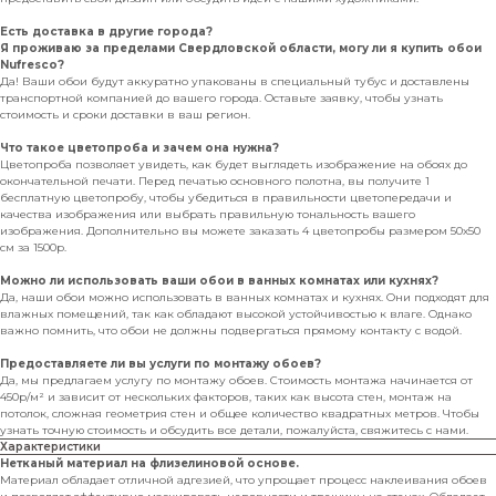
Есть доставка в другие города?
Я проживаю за пределами Свердловской области, могу ли я купить обои
Nufresco?
Да! Ваши обои будут аккуратно упакованы в специальный тубус и доставлены
транспортной компанией до вашего города. Оставьте заявку, чтобы узнать
стоимость и сроки доставки в ваш регион.
Что такое цветопроба и зачем она нужна?
Цветопроба позволяет увидеть, как будет выглядеть изображение на обоях до
окончательной печати. Перед печатью основного полотна, вы получите 1
бесплатную цветопробу, чтобы убедиться в правильности цветопередачи и
качества изображения или выбрать правильную тональность вашего
изображения. Дополнительно вы можете заказать 4 цветопробы размером 50х50
см за 1500р.
Можно ли использовать ваши обои в ванных комнатах или кухнях?
Да, наши обои можно использовать в ванных комнатах и кухнях. Они подходят для
влажных помещений, так как обладают высокой устойчивостью к влаге. Однако
важно помнить, что обои не должны подвергаться прямому контакту с водой.
Предоставляете ли вы услуги по монтажу обоев?
Да, мы предлагаем услугу по монтажу обоев. Стоимость монтажа начинается от
450р/м² и зависит от нескольких факторов, таких как высота стен, монтаж на
потолок, сложная геометрия стен и общее количество квадратных метров. Чтобы
узнать точную стоимость и обсудить все детали, пожалуйста, свяжитесь с нами.
Характеристики
Нетканый материал на флизелиновой основе.
Материал обладает отличной адгезией, что упрощает процесс наклеивания обоев