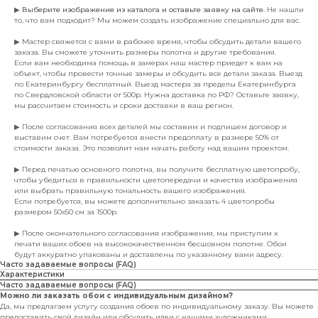
▶
Выберите изображение из каталога и оставьте заявку на сайте
. Не нашли
то, что вам подходит? Мы можем создать изображение специально для вас.
▶ Мастер свяжется с вами в рабочее время, чтобы обсудить детали вашего
заказа. Вы сможете уточнить размеры полотна и другие требования.
Если вам необходима помощь в замерах наш мастер приедет к вам на
объект, чтобы провести точные замеры и обсудить все детали заказа. Выезд
по Екатеринбургу бесплатный. Выезд мастера за пределы Екатеринбурга
по Свердловской области от 500р. Нужна доставка по РФ? Оставьте заявку,
мы рассчитаем стоимость и сроки доставки в ваш регион.
▶ После согласования всех деталей мы составим и подпишем договор и
выставим счет. Вам потребуется внести предоплату в размере 50% от
стоимости заказа. Это позволит нам начать работу над вашим проектом.
▶ Перед печатью основного полотна, вы получите бесплатную цветопробу,
чтобы убедиться в правильности цветопередачи и качества изображения
или выбрать правильную тональность вашего изображения.
Если потребуется, вы можете дополнительно заказать 4 цветопробы
размером 50х50 см за 1500р.
▶ После окончательного согласования изображения, мы приступим к
печати ваших обоев на высококачественном бесшовном полотне. Обои
будут аккуратно упакованы и доставлены по указанному вами адресу.
Часто задаваемые вопросы (FAQ)
Характеристики
Часто задаваемые вопросы (FAQ)
Можно ли заказать обои с индивидуальным дизайном?
Да, мы предлагаем услугу создания обоев по индивидуальному заказу. Вы можете
предоставить свой дизайн или обсудить идеи с нашими художниками.