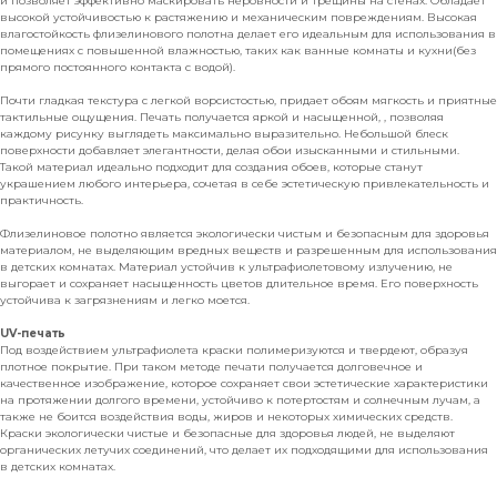
и позволяет эффективно маскировать неровности и трещины на стенах. Обладает
высокой устойчивостью к растяжению и механическим повреждениям. Высокая
влагостойкость флизелинового полотна делает его идеальным для использования в
помещениях с повышенной влажностью, таких как ванные комнаты и кухни(без
прямого постоянного контакта с водой).
Почти гладкая текстура с легкой ворсистостью, придает обоям мягкость и приятные
тактильные ощущения. Печать получается яркой и насыщенной, , позволяя
каждому рисунку выглядеть максимально выразительно. Небольшой блеск
поверхности добавляет элегантности, делая обои изысканными и стильными.
Такой материал идеально подходит для создания обоев, которые станут
украшением любого интерьера, сочетая в себе эстетическую привлекательность и
практичность.
Флизелиновое полотно является экологически чистым и безопасным для здоровья
материалом, не выделяющим вредных веществ и разрешенным для использования
в детских комнатах. Материал устойчив к ультрафиолетовому излучению, не
выгорает и сохраняет насыщенность цветов длительное время. Его поверхность
устойчива к загрязнениям и легко моется.
UV-печать
Под воздействием ультрафиолета краски полимеризуются и твердеют, образуя
плотное покрытие. При таком методе печати получается долговечное и
качественное изображение, которое сохраняет свои эстетические характеристики
на протяжении долгого времени, устойчиво к потертостям и солнечным лучам, а
также не боится воздействия воды, жиров и некоторых химических средств.
Краски экологически чистые и безопасные для здоровья людей, не выделяют
органических летучих соединений, что делает их подходящими для использования
в детских комнатах.