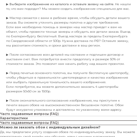
▶
Выберите изображение из каталога и оставьте заявку на сайте
. Не нашли
то, что вам подходит? Мы можем создать изображение специально для вас.
▶ Мастер свяжется с вами в рабочее время, чтобы обсудить детали вашего
заказа. Вы сможете уточнить размеры полотна и другие требования.
Если вам необходима помощь в замерах наш мастер приедет к вам на
объект, чтобы провести точные замеры и обсудить все детали заказа. Выезд
по Екатеринбургу бесплатный. Выезд мастера за пределы Екатеринбурга
по Свердловской области от 500р. Нужна доставка по РФ? Оставьте заявку,
мы рассчитаем стоимость и сроки доставки в ваш регион.
▶ После согласования всех деталей мы составим и подпишем договор и
выставим счет. Вам потребуется внести предоплату в размере 50% от
стоимости заказа. Это позволит нам начать работу над вашим проектом.
▶ Перед печатью основного полотна, вы получите бесплатную цветопробу,
чтобы убедиться в правильности цветопередачи и качества изображения
или выбрать правильную тональность вашего изображения.
Если потребуется, вы можете дополнительно заказать 4 цветопробы
размером 50х50 см за 1500р.
▶ После окончательного согласования изображения, мы приступим к
печати ваших обоев на высококачественном бесшовном полотне. Обои
будут аккуратно упакованы и доставлены по указанному вами адресу.
Часто задаваемые вопросы (FAQ)
Характеристики
Часто задаваемые вопросы (FAQ)
Можно ли заказать обои с индивидуальным дизайном?
Да, мы предлагаем услугу создания обоев по индивидуальному заказу. Вы можете
предоставить свой дизайн или обсудить идеи с нашими художниками.