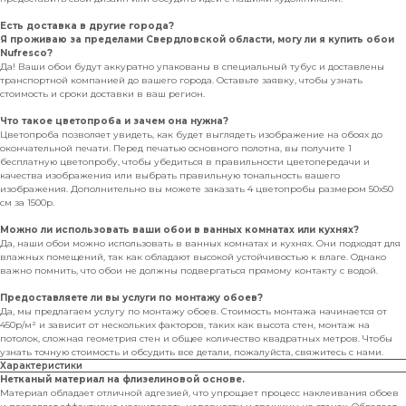
Есть доставка в другие города?
Я проживаю за пределами Свердловской области, могу ли я купить обои
Nufresco?
Да! Ваши обои будут аккуратно упакованы в специальный тубус и доставлены
транспортной компанией до вашего города. Оставьте заявку, чтобы узнать
стоимость и сроки доставки в ваш регион.
Что такое цветопроба и зачем она нужна?
Цветопроба позволяет увидеть, как будет выглядеть изображение на обоях до
окончательной печати. Перед печатью основного полотна, вы получите 1
бесплатную цветопробу, чтобы убедиться в правильности цветопередачи и
качества изображения или выбрать правильную тональность вашего
изображения. Дополнительно вы можете заказать 4 цветопробы размером 50х50
см за 1500р.
Можно ли использовать ваши обои в ванных комнатах или кухнях?
Да, наши обои можно использовать в ванных комнатах и кухнях. Они подходят для
влажных помещений, так как обладают высокой устойчивостью к влаге. Однако
важно помнить, что обои не должны подвергаться прямому контакту с водой.
Предоставляете ли вы услуги по монтажу обоев?
Да, мы предлагаем услугу по монтажу обоев. Стоимость монтажа начинается от
450р/м² и зависит от нескольких факторов, таких как высота стен, монтаж на
потолок, сложная геометрия стен и общее количество квадратных метров. Чтобы
узнать точную стоимость и обсудить все детали, пожалуйста, свяжитесь с нами.
Характеристики
Нетканый материал на флизелиновой основе.
Материал обладает отличной адгезией, что упрощает процесс наклеивания обоев