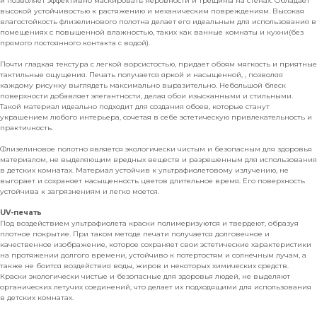
и позволяет эффективно маскировать неровности и трещины на стенах. Обладает
высокой устойчивостью к растяжению и механическим повреждениям. Высокая
влагостойкость флизелинового полотна делает его идеальным для использования в
помещениях с повышенной влажностью, таких как ванные комнаты и кухни(без
прямого постоянного контакта с водой).
Почти гладкая текстура с легкой ворсистостью, придает обоям мягкость и приятные
тактильные ощущения. Печать получается яркой и насыщенной, , позволяя
каждому рисунку выглядеть максимально выразительно. Небольшой блеск
поверхности добавляет элегантности, делая обои изысканными и стильными.
Такой материал идеально подходит для создания обоев, которые станут
украшением любого интерьера, сочетая в себе эстетическую привлекательность и
практичность.
Флизелиновое полотно является экологически чистым и безопасным для здоровья
материалом, не выделяющим вредных веществ и разрешенным для использования
в детских комнатах. Материал устойчив к ультрафиолетовому излучению, не
выгорает и сохраняет насыщенность цветов длительное время. Его поверхность
устойчива к загрязнениям и легко моется.
UV-печать
Под воздействием ультрафиолета краски полимеризуются и твердеют, образуя
плотное покрытие. При таком методе печати получается долговечное и
качественное изображение, которое сохраняет свои эстетические характеристики
на протяжении долгого времени, устойчиво к потертостям и солнечным лучам, а
также не боится воздействия воды, жиров и некоторых химических средств.
Краски экологически чистые и безопасные для здоровья людей, не выделяют
органических летучих соединений, что делает их подходящими для использования
в детских комнатах.