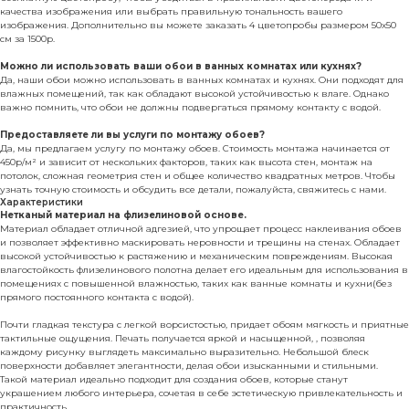
качества изображения или выбрать правильную тональность вашего
изображения. Дополнительно вы можете заказать 4 цветопробы размером 50х50
см за 1500р.
Можно ли использовать ваши обои в ванных комнатах или кухнях?
Да, наши обои можно использовать в ванных комнатах и кухнях. Они подходят для
влажных помещений, так как обладают высокой устойчивостью к влаге. Однако
важно помнить, что обои не должны подвергаться прямому контакту с водой.
Предоставляете ли вы услуги по монтажу обоев?
Да, мы предлагаем услугу по монтажу обоев. Стоимость монтажа начинается от
450р/м² и зависит от нескольких факторов, таких как высота стен, монтаж на
потолок, сложная геометрия стен и общее количество квадратных метров. Чтобы
узнать точную стоимость и обсудить все детали, пожалуйста, свяжитесь с нами.
Характеристики
Нетканый материал на флизелиновой основе.
Материал обладает отличной адгезией, что упрощает процесс наклеивания обоев
и позволяет эффективно маскировать неровности и трещины на стенах. Обладает
высокой устойчивостью к растяжению и механическим повреждениям. Высокая
влагостойкость флизелинового полотна делает его идеальным для использования в
помещениях с повышенной влажностью, таких как ванные комнаты и кухни(без
прямого постоянного контакта с водой).
Почти гладкая текстура с легкой ворсистостью, придает обоям мягкость и приятные
тактильные ощущения. Печать получается яркой и насыщенной, , позволяя
каждому рисунку выглядеть максимально выразительно. Небольшой блеск
поверхности добавляет элегантности, делая обои изысканными и стильными.
Такой материал идеально подходит для создания обоев, которые станут
украшением любого интерьера, сочетая в себе эстетическую привлекательность и
практичность.