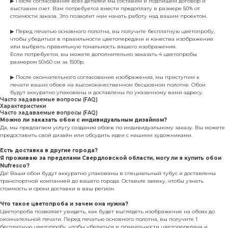
▶ После согласования всех деталей мы составим и подпишем договор и
выставим счет. Вам потребуется внести предоплату в размере 50% от
стоимости заказа. Это позволит нам начать работу над вашим проектом.
▶ Перед печатью основного полотна, вы получите бесплатную цветопробу,
чтобы убедиться в правильности цветопередачи и качества изображения
или выбрать правильную тональность вашего изображения.
Если потребуется, вы можете дополнительно заказать 4 цветопробы
размером 50х50 см за 1500р.
▶ После окончательного согласования изображения, мы приступим к
печати ваших обоев на высококачественном бесшовном полотне. Обои
будут аккуратно упакованы и доставлены по указанному вами адресу.
Часто задаваемые вопросы (FAQ)
Характеристики
Часто задаваемые вопросы (FAQ)
Можно ли заказать обои с индивидуальным дизайном?
Да, мы предлагаем услугу создания обоев по индивидуальному заказу. Вы можете
предоставить свой дизайн или обсудить идеи с нашими художниками.
Есть доставка в другие города?
Я проживаю за пределами Свердловской области, могу ли я купить обои
Nufresco?
Да! Ваши обои будут аккуратно упакованы в специальный тубус и доставлены
транспортной компанией до вашего города. Оставьте заявку, чтобы узнать
стоимость и сроки доставки в ваш регион.
Что такое цветопроба и зачем она нужна?
Цветопроба позволяет увидеть, как будет выглядеть изображение на обоях до
окончательной печати. Перед печатью основного полотна, вы получите 1
бесплатную цветопробу, чтобы убедиться в правильности цветопередачи и