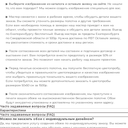
▶
Выберите изображение из каталога и оставьте заявку на сайте
. Не нашли
то, что вам подходит? Мы можем создать изображение специально для вас.
▶ Мастер свяжется с вами в рабочее время, чтобы обсудить детали вашего
заказа. Вы сможете уточнить размеры полотна и другие требования.
Если вам необходима помощь в замерах наш мастер приедет к вам на
объект, чтобы провести точные замеры и обсудить все детали заказа. Выезд
по Екатеринбургу бесплатный. Выезд мастера за пределы Екатеринбурга
по Свердловской области от 500р. Нужна доставка по РФ? Оставьте заявку,
мы рассчитаем стоимость и сроки доставки в ваш регион.
▶ После согласования всех деталей мы составим и подпишем договор и
выставим счет. Вам потребуется внести предоплату в размере 50% от
стоимости заказа. Это позволит нам начать работу над вашим проектом.
▶ Перед печатью основного полотна, вы получите бесплатную цветопробу,
чтобы убедиться в правильности цветопередачи и качества изображения
или выбрать правильную тональность вашего изображения.
Если потребуется, вы можете дополнительно заказать 4 цветопробы
размером 50х50 см за 1500р.
▶ После окончательного согласования изображения, мы приступим к
печати ваших обоев на высококачественном бесшовном полотне. Обои
будут аккуратно упакованы и доставлены по указанному вами адресу.
Часто задаваемые вопросы (FAQ)
Характеристики
Часто задаваемые вопросы (FAQ)
Можно ли заказать обои с индивидуальным дизайном?
Да, мы предлагаем услугу создания обоев по индивидуальному заказу. Вы можете
предоставить свой дизайн или обсудить идеи с нашими художниками.