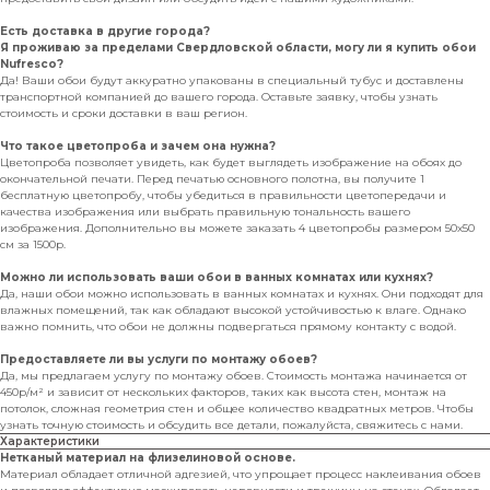
Есть доставка в другие города?
Я проживаю за пределами Свердловской области, могу ли я купить обои
Nufresco?
Да! Ваши обои будут аккуратно упакованы в специальный тубус и доставлены
транспортной компанией до вашего города. Оставьте заявку, чтобы узнать
стоимость и сроки доставки в ваш регион.
Что такое цветопроба и зачем она нужна?
Цветопроба позволяет увидеть, как будет выглядеть изображение на обоях до
окончательной печати. Перед печатью основного полотна, вы получите 1
бесплатную цветопробу, чтобы убедиться в правильности цветопередачи и
качества изображения или выбрать правильную тональность вашего
изображения. Дополнительно вы можете заказать 4 цветопробы размером 50х50
см за 1500р.
Можно ли использовать ваши обои в ванных комнатах или кухнях?
Да, наши обои можно использовать в ванных комнатах и кухнях. Они подходят для
влажных помещений, так как обладают высокой устойчивостью к влаге. Однако
важно помнить, что обои не должны подвергаться прямому контакту с водой.
Предоставляете ли вы услуги по монтажу обоев?
Да, мы предлагаем услугу по монтажу обоев. Стоимость монтажа начинается от
450р/м² и зависит от нескольких факторов, таких как высота стен, монтаж на
потолок, сложная геометрия стен и общее количество квадратных метров. Чтобы
узнать точную стоимость и обсудить все детали, пожалуйста, свяжитесь с нами.
Характеристики
Нетканый материал на флизелиновой основе.
Материал обладает отличной адгезией, что упрощает процесс наклеивания обоев