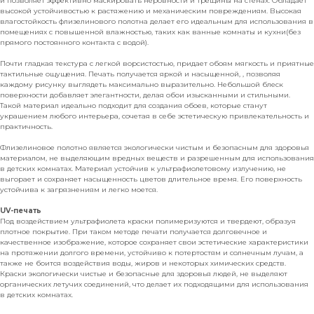
и позволяет эффективно маскировать неровности и трещины на стенах. Обладает
высокой устойчивостью к растяжению и механическим повреждениям. Высокая
влагостойкость флизелинового полотна делает его идеальным для использования в
помещениях с повышенной влажностью, таких как ванные комнаты и кухни(без
прямого постоянного контакта с водой).
Почти гладкая текстура с легкой ворсистостью, придает обоям мягкость и приятные
тактильные ощущения. Печать получается яркой и насыщенной, , позволяя
каждому рисунку выглядеть максимально выразительно. Небольшой блеск
поверхности добавляет элегантности, делая обои изысканными и стильными.
Такой материал идеально подходит для создания обоев, которые станут
украшением любого интерьера, сочетая в себе эстетическую привлекательность и
практичность.
Флизелиновое полотно является экологически чистым и безопасным для здоровья
материалом, не выделяющим вредных веществ и разрешенным для использования
в детских комнатах. Материал устойчив к ультрафиолетовому излучению, не
выгорает и сохраняет насыщенность цветов длительное время. Его поверхность
устойчива к загрязнениям и легко моется.
UV-печать
Под воздействием ультрафиолета краски полимеризуются и твердеют, образуя
плотное покрытие. При таком методе печати получается долговечное и
качественное изображение, которое сохраняет свои эстетические характеристики
на протяжении долгого времени, устойчиво к потертостям и солнечным лучам, а
также не боится воздействия воды, жиров и некоторых химических средств.
Краски экологически чистые и безопасные для здоровья людей, не выделяют
органических летучих соединений, что делает их подходящими для использования
в детских комнатах.