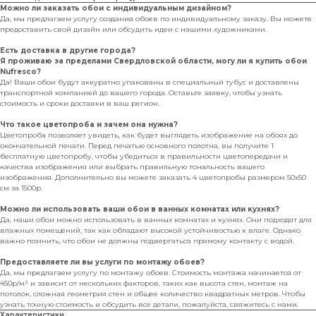
Можно ли заказать обои с индивидуальным дизайном?
Да, мы предлагаем услугу создания обоев по индивидуальному заказу. Вы можете
предоставить свой дизайн или обсудить идеи с нашими художниками.
Есть доставка в другие города?
Я проживаю за пределами Свердловской области, могу ли я купить обои
Nufresco?
Да! Ваши обои будут аккуратно упакованы в специальный тубус и доставлены
транспортной компанией до вашего города. Оставьте заявку, чтобы узнать
стоимость и сроки доставки в ваш регион.
Что такое цветопроба и зачем она нужна?
Цветопроба позволяет увидеть, как будет выглядеть изображение на обоях до
окончательной печати. Перед печатью основного полотна, вы получите 1
бесплатную цветопробу, чтобы убедиться в правильности цветопередачи и
качества изображения или выбрать правильную тональность вашего
изображения. Дополнительно вы можете заказать 4 цветопробы размером 50х50
см за 1500р.
Можно ли использовать ваши обои в ванных комнатах или кухнях?
Да, наши обои можно использовать в ванных комнатах и кухнях. Они подходят для
влажных помещений, так как обладают высокой устойчивостью к влаге. Однако
важно помнить, что обои не должны подвергаться прямому контакту с водой.
Предоставляете ли вы услуги по монтажу обоев?
Да, мы предлагаем услугу по монтажу обоев. Стоимость монтажа начинается от
450р/м² и зависит от нескольких факторов, таких как высота стен, монтаж на
потолок, сложная геометрия стен и общее количество квадратных метров. Чтобы
узнать точную стоимость и обсудить все детали, пожалуйста, свяжитесь с нами.
Характеристики