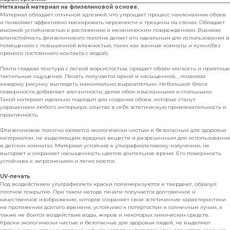
Нетканый материал на флизелиновой основе.
Материал обладает отличной адгезией, что упрощает процесс наклеивания обоев
и позволяет эффективно маскировать неровности и трещины на стенах. Обладает
высокой устойчивостью к растяжению и механическим повреждениям. Высокая
влагостойкость флизелинового полотна делает его идеальным для использования в
помещениях с повышенной влажностью, таких как ванные комнаты и кухни(без
прямого постоянного контакта с водой).
Почти гладкая текстура с легкой ворсистостью, придает обоям мягкость и приятные
тактильные ощущения. Печать получается яркой и насыщенной, , позволяя
каждому рисунку выглядеть максимально выразительно. Небольшой блеск
поверхности добавляет элегантности, делая обои изысканными и стильными.
Такой материал идеально подходит для создания обоев, которые станут
украшением любого интерьера, сочетая в себе эстетическую привлекательность и
практичность.
Флизелиновое полотно является экологически чистым и безопасным для здоровья
материалом, не выделяющим вредных веществ и разрешенным для использования
в детских комнатах. Материал устойчив к ультрафиолетовому излучению, не
выгорает и сохраняет насыщенность цветов длительное время. Его поверхность
устойчива к загрязнениям и легко моется.
UV-печать
Под воздействием ультрафиолета краски полимеризуются и твердеют, образуя
плотное покрытие. При таком методе печати получается долговечное и
качественное изображение, которое сохраняет свои эстетические характеристики
на протяжении долгого времени, устойчиво к потертостям и солнечным лучам, а
также не боится воздействия воды, жиров и некоторых химических средств.
Краски экологически чистые и безопасные для здоровья людей, не выделяют