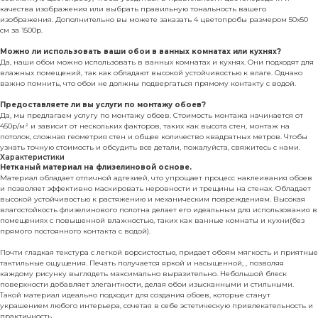
качества изображения или выбрать правильную тональность вашего
изображения. Дополнительно вы можете заказать 4 цветопробы размером 50х50
см за 1500р.
Можно ли использовать ваши обои в ванных комнатах или кухнях?
Да, наши обои можно использовать в ванных комнатах и кухнях. Они подходят для
влажных помещений, так как обладают высокой устойчивостью к влаге. Однако
важно помнить, что обои не должны подвергаться прямому контакту с водой.
Предоставляете ли вы услуги по монтажу обоев?
Да, мы предлагаем услугу по монтажу обоев. Стоимость монтажа начинается от
450р/м² и зависит от нескольких факторов, таких как высота стен, монтаж на
потолок, сложная геометрия стен и общее количество квадратных метров. Чтобы
узнать точную стоимость и обсудить все детали, пожалуйста, свяжитесь с нами.
Характеристики
Нетканый материал на флизелиновой основе.
Материал обладает отличной адгезией, что упрощает процесс наклеивания обоев
и позволяет эффективно маскировать неровности и трещины на стенах. Обладает
высокой устойчивостью к растяжению и механическим повреждениям. Высокая
влагостойкость флизелинового полотна делает его идеальным для использования в
помещениях с повышенной влажностью, таких как ванные комнаты и кухни(без
прямого постоянного контакта с водой).
Почти гладкая текстура с легкой ворсистостью, придает обоям мягкость и приятные
тактильные ощущения. Печать получается яркой и насыщенной, , позволяя
каждому рисунку выглядеть максимально выразительно. Небольшой блеск
поверхности добавляет элегантности, делая обои изысканными и стильными.
Такой материал идеально подходит для создания обоев, которые станут
украшением любого интерьера, сочетая в себе эстетическую привлекательность и
практичность.