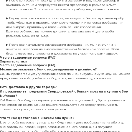
▶ После согласования всех деталей мы составим и подпишем договор и
выставим счет. Вам потребуется внести предоплату в размере 50% от
стоимости заказа. Это позволит нам начать работу над вашим проектом.
▶ Перед печатью основного полотна, вы получите бесплатную цветопробу,
чтобы убедиться в правильности цветопередачи и качества изображения
или выбрать правильную тональность вашего изображения.
Если потребуется, вы можете дополнительно заказать 4 цветопробы
размером 50х50 см за 1500р.
▶ После окончательного согласования изображения, мы приступим к
печати ваших обоев на высококачественном бесшовном полотне. Обои
будут аккуратно упакованы и доставлены по указанному вами адресу.
Часто задаваемые вопросы (FAQ)
Характеристики
Часто задаваемые вопросы (FAQ)
Можно ли заказать обои с индивидуальным дизайном?
Да, мы предлагаем услугу создания обоев по индивидуальному заказу. Вы можете
предоставить свой дизайн или обсудить идеи с нашими художниками.
Есть доставка в другие города?
Я проживаю за пределами Свердловской области, могу ли я купить обои
Nufresco?
Да! Ваши обои будут аккуратно упакованы в специальный тубус и доставлены
транспортной компанией до вашего города. Оставьте заявку, чтобы узнать
стоимость и сроки доставки в ваш регион.
Что такое цветопроба и зачем она нужна?
Цветопроба позволяет увидеть, как будет выглядеть изображение на обоях до
окончательной печати. Перед печатью основного полотна, вы получите 1
бесплатную цветопробу, чтобы убедиться в правильности цветопередачи и