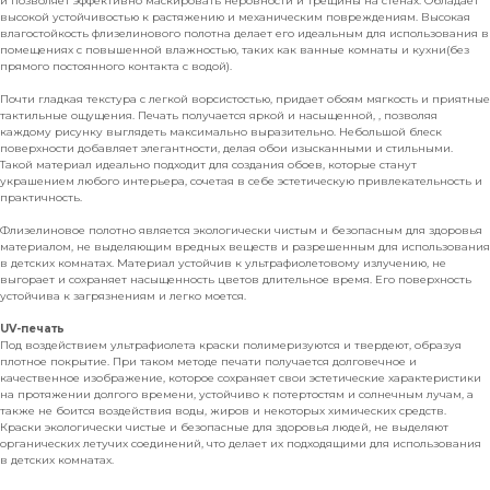
и позволяет эффективно маскировать неровности и трещины на стенах. Обладает
высокой устойчивостью к растяжению и механическим повреждениям. Высокая
влагостойкость флизелинового полотна делает его идеальным для использования в
помещениях с повышенной влажностью, таких как ванные комнаты и кухни(без
прямого постоянного контакта с водой).
Почти гладкая текстура с легкой ворсистостью, придает обоям мягкость и приятные
тактильные ощущения. Печать получается яркой и насыщенной, , позволяя
каждому рисунку выглядеть максимально выразительно. Небольшой блеск
поверхности добавляет элегантности, делая обои изысканными и стильными.
Такой материал идеально подходит для создания обоев, которые станут
украшением любого интерьера, сочетая в себе эстетическую привлекательность и
практичность.
Флизелиновое полотно является экологически чистым и безопасным для здоровья
материалом, не выделяющим вредных веществ и разрешенным для использования
в детских комнатах. Материал устойчив к ультрафиолетовому излучению, не
выгорает и сохраняет насыщенность цветов длительное время. Его поверхность
устойчива к загрязнениям и легко моется.
UV-печать
Под воздействием ультрафиолета краски полимеризуются и твердеют, образуя
плотное покрытие. При таком методе печати получается долговечное и
качественное изображение, которое сохраняет свои эстетические характеристики
на протяжении долгого времени, устойчиво к потертостям и солнечным лучам, а
также не боится воздействия воды, жиров и некоторых химических средств.
Краски экологически чистые и безопасные для здоровья людей, не выделяют
органических летучих соединений, что делает их подходящими для использования
в детских комнатах.