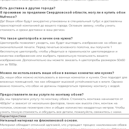
Есть доставка в другие города?
Я проживаю за пределами Свердловской области, могу ли я купить обои
Nufresco?
Да! Ваши обои будут аккуратно упакованы в специальный тубус и доставлены
транспортной компанией до вашего города. Оставьте заявку, чтобы узнать
стоимость и сроки доставки в ваш регион.
Что такое цветопроба и зачем она нужна?
Цветопроба позволяет увидеть, как будет выглядеть изображение на обоях до
окончательной печати. Перед печатью основного полотна, вы получите 1
бесплатную цветопробу, чтобы убедиться в правильности цветопередачи и
качества изображения или выбрать правильную тональность вашего
изображения. Дополнительно вы можете заказать 4 цветопробы размером 50х50
см за 1500р.
Можно ли использовать ваши обои в ванных комнатах или кухнях?
Да, наши обои можно использовать в ванных комнатах и кухнях. Они подходят для
влажных помещений, так как обладают высокой устойчивостью к влаге. Однако
важно помнить, что обои не должны подвергаться прямому контакту с водой.
Предоставляете ли вы услуги по монтажу обоев?
Да, мы предлагаем услугу по монтажу обоев. Стоимость монтажа начинается от
450р/м² и зависит от нескольких факторов, таких как высота стен, монтаж на
потолок, сложная геометрия стен и общее количество квадратных метров. Чтобы
узнать точную стоимость и обсудить все детали, пожалуйста, свяжитесь с нами.
Характеристики
Нетканый материал на флизелиновой основе.
Материал обладает отличной адгезией, что упрощает процесс наклеивания обоев