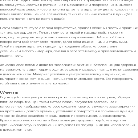
и позволяет эффективно маскировать неровности и трещины на стенах. Обладает
высокой устойчивостью к растяжению и механическим повреждениям. Высокая
влагостойкость флизелинового полотна делает его идеальным для использования в
помещениях с повышенной влажностью, таких как ванные комнаты и кухни(без
прямого постоянного контакта с водой).
Почти гладкая текстура с легкой ворсистостью, придает обоям мягкость и приятные
тактильные ощущения. Печать получается яркой и насыщенной, , позволяя
каждому рисунку выглядеть максимально выразительно. Небольшой блеск
поверхности добавляет элегантности, делая обои изысканными и стильными.
Такой материал идеально подходит для создания обоев, которые станут
украшением любого интерьера, сочетая в себе эстетическую привлекательность и
практичность.
Флизелиновое полотно является экологически чистым и безопасным для здоровья
материалом, не выделяющим вредных веществ и разрешенным для использования
в детских комнатах. Материал устойчив к ультрафиолетовому излучению, не
выгорает и сохраняет насыщенность цветов длительное время. Его поверхность
устойчива к загрязнениям и легко моется.
UV-печать
Под воздействием ультрафиолета краски полимеризуются и твердеют, образуя
плотное покрытие. При таком методе печати получается долговечное и
качественное изображение, которое сохраняет свои эстетические характеристики
на протяжении долгого времени, устойчиво к потертостям и солнечным лучам, а
также не боится воздействия воды, жиров и некоторых химических средств.
Краски экологически чистые и безопасные для здоровья людей, не выделяют
органических летучих соединений, что делает их подходящими для использования
в детских комнатах.