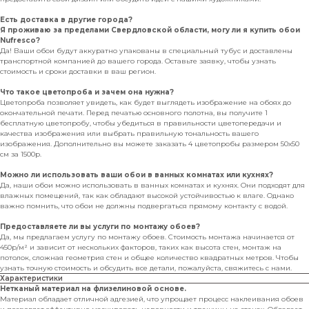
Есть доставка в другие города?
Я проживаю за пределами Свердловской области, могу ли я купить обои
Nufresco?
Да! Ваши обои будут аккуратно упакованы в специальный тубус и доставлены
транспортной компанией до вашего города. Оставьте заявку, чтобы узнать
стоимость и сроки доставки в ваш регион.
Что такое цветопроба и зачем она нужна?
Цветопроба позволяет увидеть, как будет выглядеть изображение на обоях до
окончательной печати. Перед печатью основного полотна, вы получите 1
бесплатную цветопробу, чтобы убедиться в правильности цветопередачи и
качества изображения или выбрать правильную тональность вашего
изображения. Дополнительно вы можете заказать 4 цветопробы размером 50х50
см за 1500р.
Можно ли использовать ваши обои в ванных комнатах или кухнях?
Да, наши обои можно использовать в ванных комнатах и кухнях. Они подходят для
влажных помещений, так как обладают высокой устойчивостью к влаге. Однако
важно помнить, что обои не должны подвергаться прямому контакту с водой.
Предоставляете ли вы услуги по монтажу обоев?
Да, мы предлагаем услугу по монтажу обоев. Стоимость монтажа начинается от
450р/м² и зависит от нескольких факторов, таких как высота стен, монтаж на
потолок, сложная геометрия стен и общее количество квадратных метров. Чтобы
узнать точную стоимость и обсудить все детали, пожалуйста, свяжитесь с нами.
Характеристики
Нетканый материал на флизелиновой основе.
Материал обладает отличной адгезией, что упрощает процесс наклеивания обоев