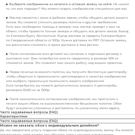
▶
Выберите изображение из каталога и оставьте заявку на сайте
. Не нашли
то, что вам подходит? Мы можем создать изображение специально для вас.
▶ Мастер свяжется с вами в рабочее время, чтобы обсудить детали вашего
заказа. Вы сможете уточнить размеры полотна и другие требования.
Если вам необходима помощь в замерах наш мастер приедет к вам на
объект, чтобы провести точные замеры и обсудить все детали заказа. Выезд
по Екатеринбургу бесплатный. Выезд мастера за пределы Екатеринбурга
по Свердловской области от 500р. Нужна доставка по РФ? Оставьте заявку,
мы рассчитаем стоимость и сроки доставки в ваш регион.
▶ После согласования всех деталей мы составим и подпишем договор и
выставим счет. Вам потребуется внести предоплату в размере 50% от
стоимости заказа. Это позволит нам начать работу над вашим проектом.
▶ Перед печатью основного полотна, вы получите бесплатную цветопробу,
чтобы убедиться в правильности цветопередачи и качества изображения
или выбрать правильную тональность вашего изображения.
Если потребуется, вы можете дополнительно заказать 4 цветопробы
размером 50х50 см за 1500р.
▶ После окончательного согласования изображения, мы приступим к
печати ваших обоев на высококачественном бесшовном полотне. Обои
будут аккуратно упакованы и доставлены по указанному вами адресу.
Часто задаваемые вопросы (FAQ)
Характеристики
Часто задаваемые вопросы (FAQ)
Можно ли заказать обои с индивидуальным дизайном?
Да, мы предлагаем услугу создания обоев по индивидуальному заказу. Вы можете
предоставить свой дизайн или обсудить идеи с нашими художниками.