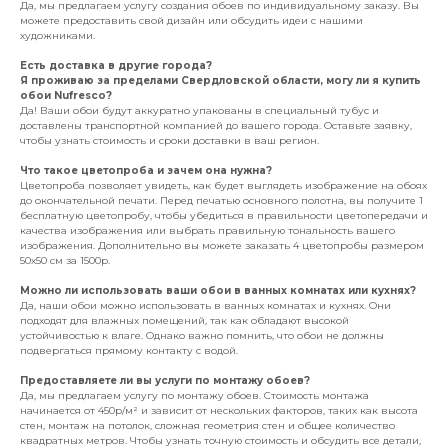
Да, мы предлагаем услугу создания обоев по индивидуальному заказу. Вы
можете предоставить свой дизайн или обсудить идеи с нашими
художниками.
Есть доставка в другие города?
Я проживаю за пределами Свердловской области, могу ли я купить
обои Nufresco?
Да! Ваши обои будут аккуратно упакованы в специальный тубус и
доставлены транспортной компанией до вашего города. Оставьте заявку,
чтобы узнать стоимость и сроки доставки в ваш регион.
Что такое цветопроба и зачем она нужна?
Цветопроба позволяет увидеть, как будет выглядеть изображение на обоях
до окончательной печати. Перед печатью основного полотна, вы получите 1
бесплатную цветопробу, чтобы убедиться в правильности цветопередачи и
качества изображения или выбрать правильную тональность вашего
изображения. Дополнительно вы можете заказать 4 цветопробы размером
50х50 см за 1500р.
Можно ли использовать ваши обои в ванных комнатах или кухнях?
Да, наши обои можно использовать в ванных комнатах и кухнях. Они
подходят для влажных помещений, так как обладают высокой
устойчивостью к влаге. Однако важно помнить, что обои не должны
подвергаться прямому контакту с водой.
Предоставляете ли вы услуги по монтажу обоев?
Да, мы предлагаем услугу по монтажу обоев. Стоимость монтажа
начинается от 450р/м² и зависит от нескольких факторов, таких как высота
стен, монтаж на потолок, сложная геометрия стен и общее количество
квадратных метров. Чтобы узнать точную стоимость и обсудить все детали,