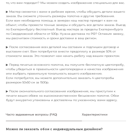
то, что вам подходит? Мы можем создать изображение специально для вас.
▶ Мастер свяжется с вами в рабочее время, чтобы обсудить детали вашего
заказа. Вы сможете уточнить размеры полотна и другие требования.
Если вам необходима помощь в замерах наш мастер приедет к вам на
объект, чтобы провести точные замеры и обсудить все детали заказа. Выезд
по Екатеринбургу бесплатный. Выезд мастера за пределы Екатеринбурга
по Свердловской области от 500р. Нужна доставка по РФ? Оставьте заявку,
мы рассчитаем стоимость и сроки доставки в ваш регион.
▶ После согласования всех деталей мы составим и подпишем договор и
выставим счет. Вам потребуется внести предоплату в размере 50% от
стоимости заказа. Это позволит нам начать работу над вашим проектом.
▶ Перед печатью основного полотна, вы получите бесплатную цветопробу,
чтобы убедиться в правильности цветопередачи и качества изображения
или выбрать правильную тональность вашего изображения.
Если потребуется, вы можете дополнительно заказать 4 цветопробы
размером 50х50 см за 1500р.
▶ После окончательного согласования изображения, мы приступим к
печати ваших обоев на высококачественном бесшовном полотне. Обои
будут аккуратно упакованы и доставлены по указанному вами адресу.
Часто задаваемые вопросы (FAQ)
Характеристики
Можно ли заказать обои с индивидуальным дизайном?