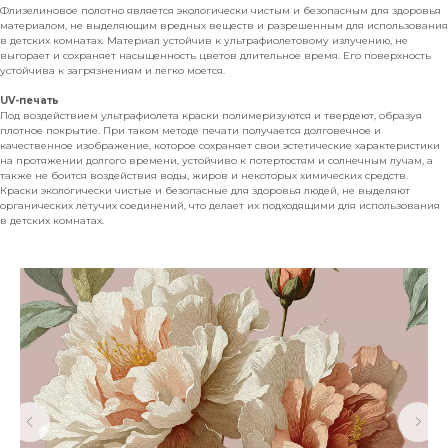
Флизелиновое полотно является экологически чистым и безопасным для здоровья
материалом, не выделяющим вредных веществ и разрешенным для использования
в детских комнатах. Материал устойчив к ультрафиолетовому излучению, не
выгорает и сохраняет насыщенность цветов длительное время. Его поверхность
устойчива к загрязнениям и легко моется.
UV-печать
Под воздействием ультрафиолета краски полимеризуются и твердеют, образуя
плотное покрытие. При таком методе печати получается долговечное и
качественное изображение, которое сохраняет свои эстетические характеристики
на протяжении долгого времени, устойчиво к потертостям и солнечным лучам, а
также не боится воздействия воды, жиров и некоторых химических средств.
Краски экологически чистые и безопасные для здоровья людей, не выделяют
органических летучих соединений, что делает их подходящими для использования
в детских комнатах.