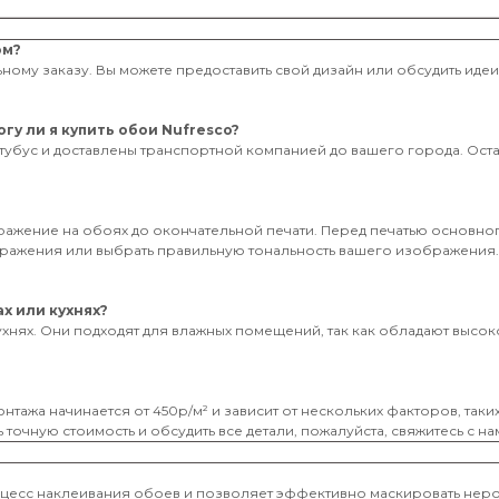
ом?
ному заказу. Вы можете предоставить свой дизайн или обсудить иде
гу ли я купить обои Nufresco?
тубус и доставлены транспортной компанией до вашего города. Оставь
бражение на обоях до окончательной печати. Перед печатью основног
ображения или выбрать правильную тональность вашего изображения
х или кухнях?
ухнях. Они подходят для влажных помещений, так как обладают высоко
нтажа начинается от 450р/м² и зависит от нескольких факторов, таки
 точную стоимость и обсудить все детали, пожалуйста, свяжитесь с на
оцесс наклеивания обоев и позволяет эффективно маскировать неро