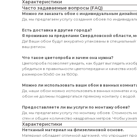
Характеристики
Часто задаваемые вопросы (FAQ)
Можно ли заказать обои с индивидуальным дизайн
Да, мы предлагаем услугу создания обоев по индивидуаль
Есть доставка в другие города?
Я проживаю за пределами Свердловской области, мо
Да! Ваши обои будут аккуратно упакованы в специальный 
ваш регион.
Что такое цветопроба и зачем она нужна?
Цветопроба позволяет увидеть, как будет выглядеть изо
убедиться в правильности цветопередачи и качества из
размером 50х50 см за 1500р.
Можно ли использовать ваши обои в ванных комната
Да, наши обои можно использовать в ванных комнатах и к
обои не должны подвергаться прямому контакту с водой.
Предоставляете ли вы услуги по монтажу обоев?
Да, мы предлагаем услугу по монтажу обоев. Стоимость мо
стен и общее количество квадратных метров. Чтобы узнать
Характеристики
Нетканый материал на флизелиновой основе.
Материал обладает отличной адгезией, что упрощает пр