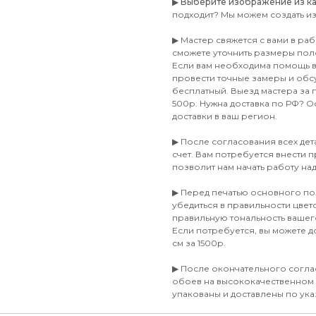
▶
Выберите изображение из ката
подходит? Мы можем создать и
▶ Мастер свяжется с вами в ра
сможете уточнить размеры пол
Если вам необходима помощь в 
провести точные замеры и обсу
бесплатный. Выезд мастера за
500р. Нужна доставка по РФ? Ос
доставки в ваш регион.
▶ После согласования всех де
счет. Вам потребуется внести п
позволит нам начать работу на
▶ Перед печатью основного по
убедиться в правильности цве
правильную тональность ваше
Если потребуется, вы можете 
см за 1500р.
▶ После окончательного согла
обоев на высококачественном
упакованы и доставлены по ука