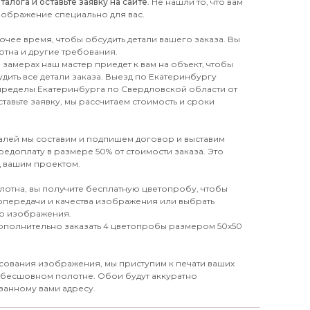
лога и оставьте заявку на сайте
. Не нашли то, что вам
зображение специально для вас.
бочее время, чтобы обсудить детали вашего заказа. Вы
отна и другие требования.
замерах наш мастер приедет к вам на объект, чтобы
дить все детали заказа. Выезд по Екатеринбургу
 пределы Екатеринбурга по Свердловской области от
тавьте заявку, мы рассчитаем стоимость и сроки
талей мы составим и подпишем договор и выставим
редоплату в размере 50% от стоимости заказа. Это
д вашим проектом.
лотна, вы получите бесплатную цветопробу, чтобы
топередачи и качества изображения или выбрать
го изображения.
дополнительно заказать 4 цветопробы размером 50х50
сования изображения, мы приступим к печати ваших
 бесшовном полотне. Обои будут аккуратно
занному вами адресу.