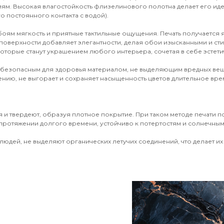
иям. Высокая влагостойкость флизелинового полотна делает его и
о постоянного контакта с водой).
обоям мягкость и приятные тактильные ощущения. Печать получается
поверхности добавляет элегантности, делая обои изысканными и ст
оторые станут украшением любого интерьера, сочетая в себе эстети
 безопасным для здоровья материалом, не выделяющим вредных вещ
ению, не выгорает и сохраняет насыщенность цветов длительное врем
 и твердеют, образуя плотное покрытие. При таком методе печати 
протяжении долгого времени, устойчиво к потертостям и солнечным 
юдей, не выделяют органических летучих соединений, что делает их