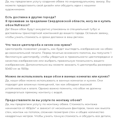
Да, мы предлагаем услугу создания обоев по индивидуальному заказу. Вы
можете предоставить свой дизайн или обсудить идеи с нашими
художниками.
Есть доставка в другие города?
Я проживаю за пределами Свердловской области, могу ли я купить
обои Nufresco?
Да! Ваши обои будут аккуратно упакованы в специальный тубус и
доставлены транспортной компанией до вашего города. Оставьте заявку,
чтобы узнать стоимость и сроки доставки в ваш регион.
Что такое цветопроба и зачем она нужна?
Цветопроба позволяет увидеть, как будет выглядеть изображение на обоях
до окончательной печати. Перед печатью основного полотна, вы получите 1
бесплатную цветопробу, чтобы убедиться в правильности цветопередачи и
качества изображения или выбрать правильную тональность вашего
изображения. Дополнительно вы можете заказать 4 цветопробы размером
50х50 см за 1500р.
Можно ли использовать ваши обои в ванных комнатах или кухнях?
Да, наши обои можно использовать в ванных комнатах и кухнях. Они
подходят для влажных помещений, так как обладают высокой
устойчивостью к влаге. Однако важно помнить, что обои не должны
подвергаться прямому контакту с водой.
Предоставляете ли вы услуги по монтажу обоев?
Да, мы предлагаем услугу по монтажу обоев. Стоимость монтажа
начинается от 450р/м² и зависит от нескольких факторов, таких как высота
стен, монтаж на потолок, сложная геометрия стен и общее количество
квадратных метров. Чтобы узнать точную стоимость и обсудить все детали,