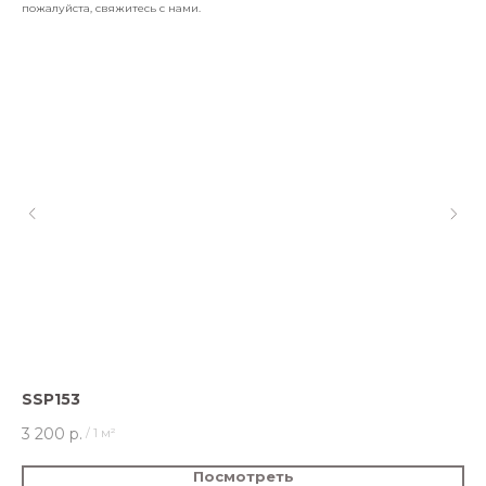
пожалуйста, свяжитесь с нами.
SSP153
SS
3 200
р.
3 
/
1 м²
Посмотреть