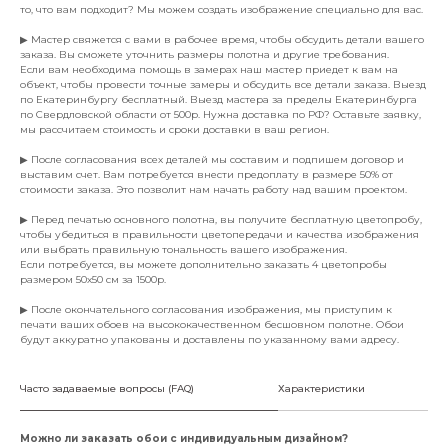
то, что вам подходит? Мы можем создать изображение специально для вас.
▶ Мастер свяжется с вами в рабочее время, чтобы обсудить детали вашего
заказа. Вы сможете уточнить размеры полотна и другие требования.
Если вам необходима помощь в замерах наш мастер приедет к вам на
объект, чтобы провести точные замеры и обсудить все детали заказа. Выезд
по Екатеринбургу бесплатный. Выезд мастера за пределы Екатеринбурга
по Свердловской области от 500р. Нужна доставка по РФ? Оставьте заявку,
мы рассчитаем стоимость и сроки доставки в ваш регион.
▶ После согласования всех деталей мы составим и подпишем договор и
выставим счет. Вам потребуется внести предоплату в размере 50% от
стоимости заказа. Это позволит нам начать работу над вашим проектом.
▶ Перед печатью основного полотна, вы получите бесплатную цветопробу,
чтобы убедиться в правильности цветопередачи и качества изображения
или выбрать правильную тональность вашего изображения.
Если потребуется, вы можете дополнительно заказать 4 цветопробы
размером 50х50 см за 1500р.
▶ После окончательного согласования изображения, мы приступим к
печати ваших обоев на высококачественном бесшовном полотне. Обои
будут аккуратно упакованы и доставлены по указанному вами адресу.
Часто задаваемые вопросы (FAQ)
Характеристики
Можно ли заказать обои с индивидуальным дизайном?