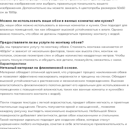
качества изображения или выбрать правильную тональность вашего
изображения. Дополнительно вы можете заказать 4 цветопробы размером 50х50
см за 1500р.
Можно ли использовать ваши обои в ванных комнатах или кухнях?
Да, наши обои можно использовать в ванных комнатах и кухнях. Они подходят для
влажных помещений, так как обладают высокой устойчивостью к влаге. Однако
важно помнить, что обои не должны подвергаться прямому контакту с водой.
Предоставляете ли вы услуги по монтажу обоев?
Да, мы предлагаем услугу по монтажу обоев. Стоимость монтажа начинается от
450р/м² и зависит от нескольких факторов, таких как высота стен, монтаж на
потолок, сложная геометрия стен и общее количество квадратных метров. Чтобы
узнать точную стоимость и обсудить все детали, пожалуйста, свяжитесь с нами.
Характеристики
Нетканый материал на флизелиновой основе.
Материал обладает отличной адгезией, что упрощает процесс наклеивания обоев
и позволяет эффективно маскировать неровности и трещины на стенах. Обладает
высокой устойчивостью к растяжению и механическим повреждениям. Высокая
влагостойкость флизелинового полотна делает его идеальным для использования в
помещениях с повышенной влажностью, таких как ванные комнаты и кухни(без
прямого постоянного контакта с водой).
Почти гладкая текстура с легкой ворсистостью, придает обоям мягкость и приятные
тактильные ощущения. Печать получается яркой и насыщенной, , позволяя
каждому рисунку выглядеть максимально выразительно. Небольшой блеск
поверхности добавляет элегантности, делая обои изысканными и стильными.
Такой материал идеально подходит для создания обоев, которые станут
украшением любого интерьера, сочетая в себе эстетическую привлекательность и
практичность.