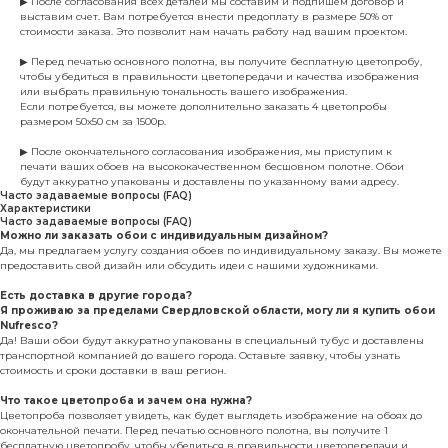
▶ После согласования всех деталей мы составим и подпишем договор и
выставим счет. Вам потребуется внести предоплату в размере 50% от
стоимости заказа. Это позволит нам начать работу над вашим проектом.
▶ Перед печатью основного полотна, вы получите бесплатную цветопробу,
чтобы убедиться в правильности цветопередачи и качества изображения
или выбрать правильную тональность вашего изображения.
Если потребуется, вы можете дополнительно заказать 4 цветопробы
размером 50х50 см за 1500р.
▶ После окончательного согласования изображения, мы приступим к
печати ваших обоев на высококачественном бесшовном полотне. Обои
будут аккуратно упакованы и доставлены по указанному вами адресу.
Часто задаваемые вопросы (FAQ)
Характеристики
Часто задаваемые вопросы (FAQ)
Можно ли заказать обои с индивидуальным дизайном?
Да, мы предлагаем услугу создания обоев по индивидуальному заказу. Вы можете
предоставить свой дизайн или обсудить идеи с нашими художниками.
Есть доставка в другие города?
Я проживаю за пределами Свердловской области, могу ли я купить обои
Nufresco?
Да! Ваши обои будут аккуратно упакованы в специальный тубус и доставлены
транспортной компанией до вашего города. Оставьте заявку, чтобы узнать
стоимость и сроки доставки в ваш регион.
Что такое цветопроба и зачем она нужна?
Цветопроба позволяет увидеть, как будет выглядеть изображение на обоях до
окончательной печати. Перед печатью основного полотна, вы получите 1
бесплатную цветопробу, чтобы убедиться в правильности цветопередачи и