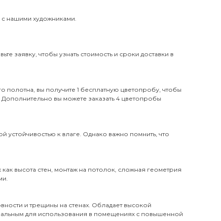
и с нашими художниками.
те заявку, чтобы узнать стоимость и сроки доставки в
о полотна, вы получите 1 бесплатную цветопробу, чтобы
. Дополнительно вы можете заказать 4 цветопробы
й устойчивостью к влаге. Однако важно помнить, что
х как высота стен, монтаж на потолок, сложная геометрия
ми.
вности и трещины на стенах. Обладает высокой
деальным для использования в помещениях с повышенной