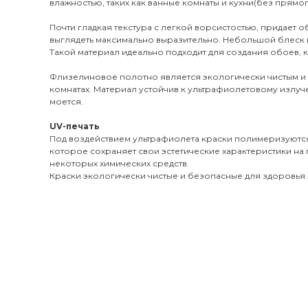
влажностью, таких как ванные комнаты и кухни(без прямог
Почти гладкая текстура с легкой ворсистостью, придает 
выглядеть максимально выразительно. Небольшой блеск 
Такой материал идеально подходит для создания обоев, к
Флизелиновое полотно является экологически чистым и
комнатах. Материал устойчив к ультрафиолетовому излуч
моется.
UV-печать
Под воздействием ультрафиолета краски полимеризуются
которое сохраняет свои эстетические характеристики на 
некоторых химических средств.
Краски экологически чистые и безопасные для здоровья л