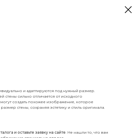
ивидуально и адаптируются под нужный размер.
й стены сильно отличается от исходного
могут создать похожее изображение, которое
размер стены, сохраняя эстетику и стиль оригинала.
лога и оставьте заявку на сайте
. Не нашли то, что вам
зображение специально для вас.