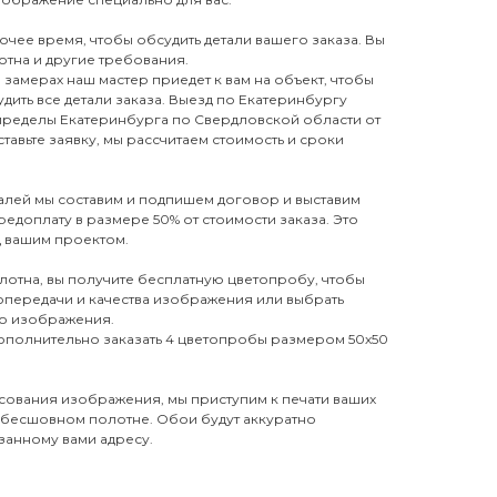
бочее время, чтобы обсудить детали вашего заказа. Вы
отна и другие требования.
замерах наш мастер приедет к вам на объект, чтобы
дить все детали заказа. Выезд по Екатеринбургу
 пределы Екатеринбурга по Свердловской области от
тавьте заявку, мы рассчитаем стоимость и сроки
талей мы составим и подпишем договор и выставим
редоплату в размере 50% от стоимости заказа. Это
д вашим проектом.
лотна, вы получите бесплатную цветопробу, чтобы
топередачи и качества изображения или выбрать
го изображения.
дополнительно заказать 4 цветопробы размером 50х50
сования изображения, мы приступим к печати ваших
 бесшовном полотне. Обои будут аккуратно
занному вами адресу.