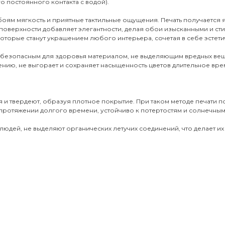
о постоянного контакта с водой).
обоям мягкость и приятные тактильные ощущения. Печать получается
поверхности добавляет элегантности, делая обои изысканными и ст
оторые станут украшением любого интерьера, сочетая в себе эстети
 безопасным для здоровья материалом, не выделяющим вредных вещ
ению, не выгорает и сохраняет насыщенность цветов длительное врем
 и твердеют, образуя плотное покрытие. При таком методе печати 
протяжении долгого времени, устойчиво к потертостям и солнечным 
юдей, не выделяют органических летучих соединений, что делает их