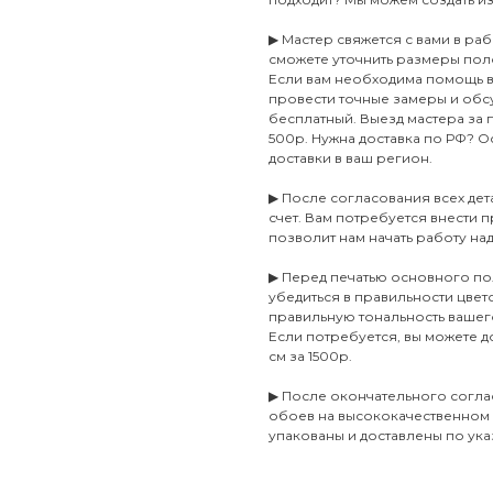
▶ Мастер свяжется с вами в ра
сможете уточнить размеры пол
Если вам необходима помощь в 
провести точные замеры и обсу
бесплатный. Выезд мастера за
500р. Нужна доставка по РФ? Ос
доставки в ваш регион.
▶ После согласования всех де
счет. Вам потребуется внести п
позволит нам начать работу на
▶ Перед печатью основного по
убедиться в правильности цве
правильную тональность ваше
Если потребуется, вы можете 
см за 1500р.
▶ После окончательного согла
обоев на высококачественном
упакованы и доставлены по ука