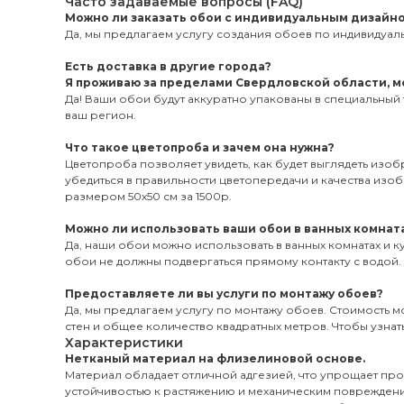
Часто задаваемые вопросы (FAQ)
Можно ли заказать обои с индивидуальным дизайн
Да, мы предлагаем услугу создания обоев по индивидуаль
Есть доставка в другие города?
Я проживаю за пределами Свердловской области, мо
Да! Ваши обои будут аккуратно упакованы в специальный 
ваш регион.
Что такое цветопроба и зачем она нужна?
Цветопроба позволяет увидеть, как будет выглядеть изо
убедиться в правильности цветопередачи и качества из
размером 50х50 см за 1500р.
Можно ли использовать ваши обои в ванных комната
Да, наши обои можно использовать в ванных комнатах и к
обои не должны подвергаться прямому контакту с водой.
Предоставляете ли вы услуги по монтажу обоев?
Да, мы предлагаем услугу по монтажу обоев. Стоимость мо
стен и общее количество квадратных метров. Чтобы узнать
Характеристики
Нетканый материал на флизелиновой основе.
Материал обладает отличной адгезией, что упрощает пр
устойчивостью к растяжению и механическим поврежден