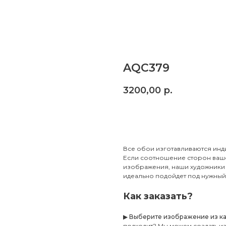
AQC379
3200,00
р.
Заказать
Все обои изготавливаются инд
Если соотношение сторон ваше
изображения, наши художники 
идеально подойдет под нужный 
Как заказать?
▶
Выберите изображение из ката
подходит? Мы можем создать и