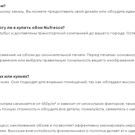
ом?
ному заказу. Вы можете предоставить свой дизайн или обсудить иде
гу ли я купить обои Nufresco?
тубус и доставлены транспортной компанией до вашего города. Оставь
бражение на обоях до окончательной печати. Перед печатью основног
ображения или выбрать правильную тональность вашего изображения
х или кухнях?
ухнях. Они подходят для влажных помещений, так как обладают высоко
нтажа начинается от 450р/м² и зависит от нескольких факторов, таки
 точную стоимость и обсудить все детали, пожалуйста, свяжитесь с на
оцесс наклеивания обоев и позволяет эффективно маскировать неро
иям. Высокая влагостойкость флизелинового полотна делает его и