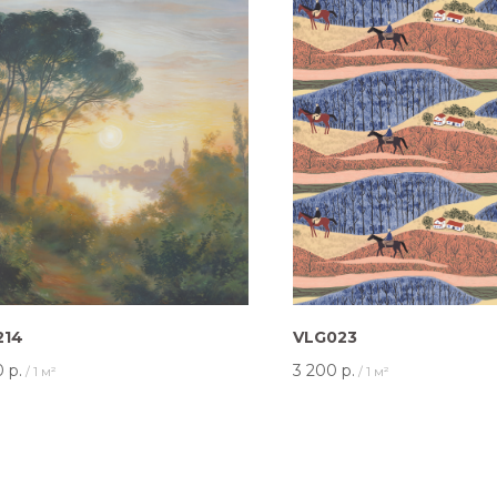
214
VLG023
0
р.
3 200
р.
/
1 м²
/
1 м²