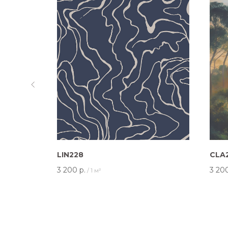
LIN228
CLA
3 200
р.
3 20
/
1 м²