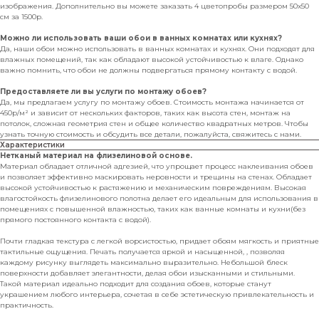
изображения. Дополнительно вы можете заказать 4 цветопробы размером 50х50
см за 1500р.
Можно ли использовать ваши обои в ванных комнатах или кухнях?
Да, наши обои можно использовать в ванных комнатах и кухнях. Они подходят для
влажных помещений, так как обладают высокой устойчивостью к влаге. Однако
важно помнить, что обои не должны подвергаться прямому контакту с водой.
Предоставляете ли вы услуги по монтажу обоев?
Да, мы предлагаем услугу по монтажу обоев. Стоимость монтажа начинается от
450р/м² и зависит от нескольких факторов, таких как высота стен, монтаж на
потолок, сложная геометрия стен и общее количество квадратных метров. Чтобы
узнать точную стоимость и обсудить все детали, пожалуйста, свяжитесь с нами.
Характеристики
Нетканый материал на флизелиновой основе.
Материал обладает отличной адгезией, что упрощает процесс наклеивания обоев
и позволяет эффективно маскировать неровности и трещины на стенах. Обладает
высокой устойчивостью к растяжению и механическим повреждениям. Высокая
влагостойкость флизелинового полотна делает его идеальным для использования в
помещениях с повышенной влажностью, таких как ванные комнаты и кухни(без
прямого постоянного контакта с водой).
Почти гладкая текстура с легкой ворсистостью, придает обоям мягкость и приятные
тактильные ощущения. Печать получается яркой и насыщенной, , позволяя
каждому рисунку выглядеть максимально выразительно. Небольшой блеск
поверхности добавляет элегантности, делая обои изысканными и стильными.
Такой материал идеально подходит для создания обоев, которые станут
украшением любого интерьера, сочетая в себе эстетическую привлекательность и
практичность.