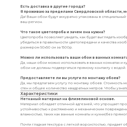
Есть доставка в другие города?
Я проживаю за пределами Свердловской области, мо
Да! Ваши обои будут аккуратно упакованы в специальный 
ваш регион.
Что такое цветопроба и зачем она нужна?
Цветопроба позволяет увидеть, как будет выглядеть изо
убедиться в правильности цветопередачи и качества из
размером 50х50 см за 1500р.
Можно ли использовать ваши обои в ванных комната
Да, наши обои можно использовать в ванных комнатах и к
обои не должны подвергаться прямому контакту с водой.
Предоставляете ли вы услуги по монтажу обоев?
Да, мы предлагаем услугу по монтажу обоев. Стоимость мо
стен и общее количество квадратных метров. Чтобы узнать
Характеристики
Нетканый материал на флизелиновой основе.
Материал обладает отличной адгезией, что упрощает пр
устойчивостью к растяжению и механическим поврежден
влажностью, таких как ванные комнаты и кухни(без прямог
Почти гладкая текстура с легкой ворсистостью, придает 