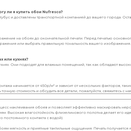
гу ли я купить обои Nufresco?
тубус и доставлены транспортной компанией до вашего города. Оставь
бражение на обоях до окончательной печати. Перед печатью основног
ображения или выбрать правильную тональность вашего изображения
х или кухнях?
ухнях. Они подходят для влажных помещений, так как обладают высоко
нтажа начинается от 450р/м² и зависит от нескольких факторов, таки
 точную стоимость и обсудить все детали, пожалуйста, свяжитесь с на
оцесс наклеивания обоев и позволяет эффективно маскировать неро
иям. Высокая влагостойкость флизелинового полотна делает его и
о постоянного контакта с водой).
обоям мягкость и приятные тактильные ощущения. Печать получается