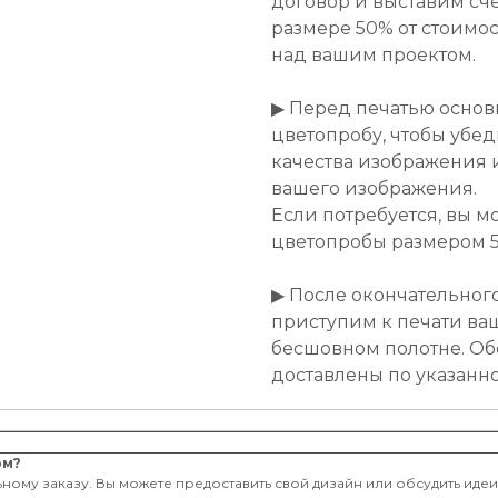
договор и выставим сче
размере 50% от стоимост
над вашим проектом.
▶ Перед печатью основ
цветопробу, чтобы убе
качества изображения 
вашего изображения.
Если потребуется, вы м
цветопробы размером 50
▶ После окончательног
приступим к печати ва
бесшовном полотне. Об
доставлены по указанн
ом?
ному заказу. Вы можете предоставить свой дизайн или обсудить иде