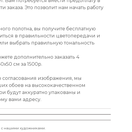
т. Вам потребуется внести предоплату в
и заказа. Это позволит нам начать работу
ного полотна, вы получите бесплатную
диться в правильности цветопередачи и
или выбрать правильную тональность
ожете дополнительно заказать 4
х50 см за 1500р.
о согласования изображения, мы
ших обоев на высококачественном
ои будут аккуратно упакованы и
ому вами адресу.
и с нашими художниками.