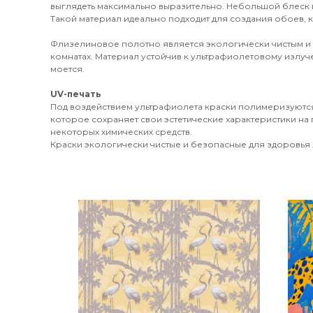
выглядеть максимально выразительно. Небольшой блеск 
Такой материал идеально подходит для создания обоев, к
Флизелиновое полотно является экологически чистым и
комнатах. Материал устойчив к ультрафиолетовому излуч
моется.
UV-печать
Под воздействием ультрафиолета краски полимеризуются
которое сохраняет свои эстетические характеристики на 
некоторых химических средств.
Краски экологически чистые и безопасные для здоровья л