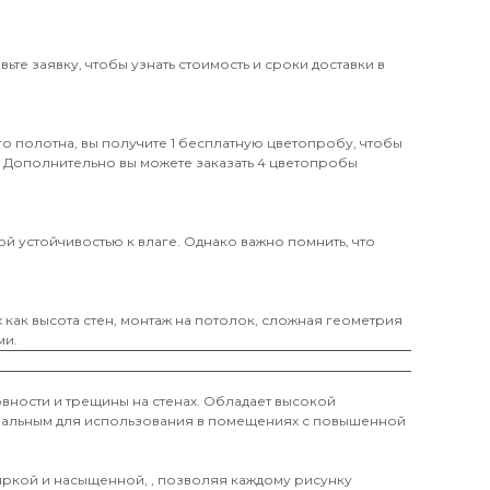
те заявку, чтобы узнать стоимость и сроки доставки в
о полотна, вы получите 1 бесплатную цветопробу, чтобы
. Дополнительно вы можете заказать 4 цветопробы
й устойчивостью к влаге. Однако важно помнить, что
х как высота стен, монтаж на потолок, сложная геометрия
ми.
вности и трещины на стенах. Обладает высокой
деальным для использования в помещениях с повышенной
 яркой и насыщенной, , позволяя каждому рисунку