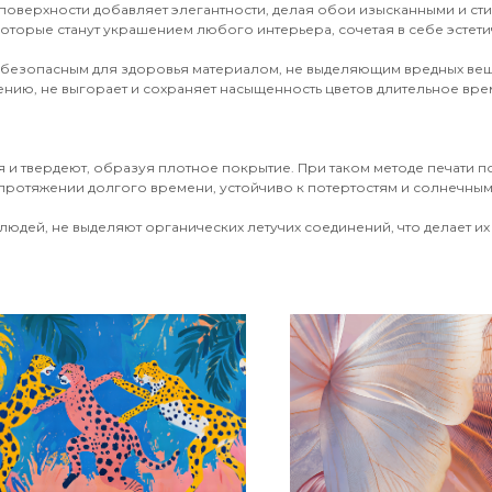
поверхности добавляет элегантности, делая обои изысканными и ст
оторые станут украшением любого интерьера, сочетая в себе эстети
 безопасным для здоровья материалом, не выделяющим вредных вещ
ению, не выгорает и сохраняет насыщенность цветов длительное врем
 и твердеют, образуя плотное покрытие. При таком методе печати 
протяжении долгого времени, устойчиво к потертостям и солнечным 
юдей, не выделяют органических летучих соединений, что делает их