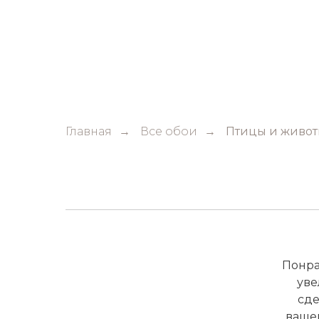
Главная
Все обои
Птицы и живо
→
→
Понра
уве
сде
вашем