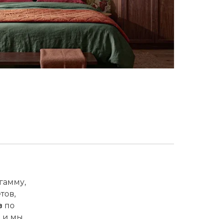
гамму,
тов,
з
по
, и мы